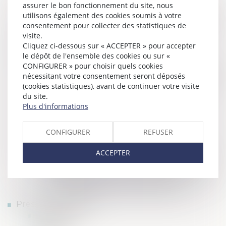
Droit de la sécurité sociale
assurer le bon fonctionnement du site, nous
utilisons également des cookies soumis à votre
Contentieux industrie pharmaceutique
consentement pour collecter des statistiques de
Droit du sport
visite.
Cliquez ci-dessous sur « ACCEPTER » pour accepter
Droit civil général
le dépôt de l'ensemble des cookies ou sur «
Droit de la santé
CONFIGURER » pour choisir quels cookies
Professions médicales libérales, Contrats
nécessitant votre consentement seront déposés
d'exercice libéral, Contrats d'association
(cookies statistiques), avant de continuer votre visite
du site.
Droit hospitalier, droit de la fonction
Plus d'informations
publique hospitalière
E-santé et nouvelles technologies
CONFIGURER
REFUSER
Droit ordinal et disciplinaire
Divorce/Séparation des professionnels
ACCEPTER
de santé
Procédure de recouvrement de l'indu
par les caisses de sécurité sociale
Presse et actualités
Actualités