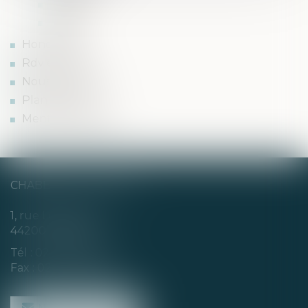
Presse
Vidéos
Honoraires
Rdv en ligne
Nous contacter
Plan du site
Mentions légales
CHABERT & CHOTARD
1, rue Louis Blanc
44200 NANTES
Tél :
02 40 35 94 00
Fax : 02 40 35 94 09