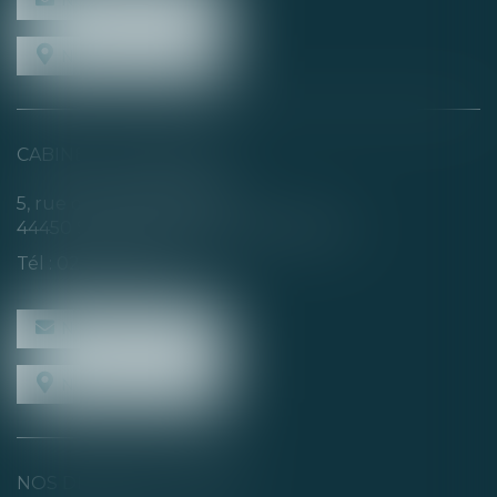
NOUS CONTACTER
NOUS LOCALISER
CABINET SECONDAIRE
5, rue de la Basse Rivière
44450 SAINT-JULIEN-DE-CONCELLES
Tél :
02 40 04 74 21
NOUS CONTACTER
NOUS LOCALISER
NOS DERNIERS TWEETS