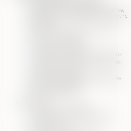
Mariage, PACS, Concubinage
Enfants; Autorité parentale, Résidence,
Droit de visite et d'hébergement, pensions
alimentaires
Divorce par consentement mutuel
Divorces contentieux
Annulation de mariage
Liquidation des régimes matrimoniaux
Successions, testament, assurance-vie
Conseils patrimoniaux
Personnes protégées: Sauvegarde de
justice, curatelle, tutelle
Responsabilité civile
Droit pénal
Procédure cour d'assises
Procédure tribunal correctionnel
Atteinte à la vie