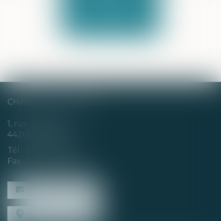
SANTÉ
CHABERT & CHOTARD
1, rue Louis Blanc
44200 NANTES
Tél :
02 40 35 94 00
Fax : 02 40 35 94 09
NOUS CONTACTER
NOUS LOCALISER