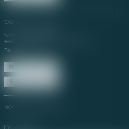
CABINET SECONDAIRE
5, rue de la Basse Rivière
44450 SAINT-JULIEN-DE-CONCELLES
Tél :
02 40 04 74 21
NOUS CONTACTER
NOUS LOCALISER
NOS DERNIERS TWEETS