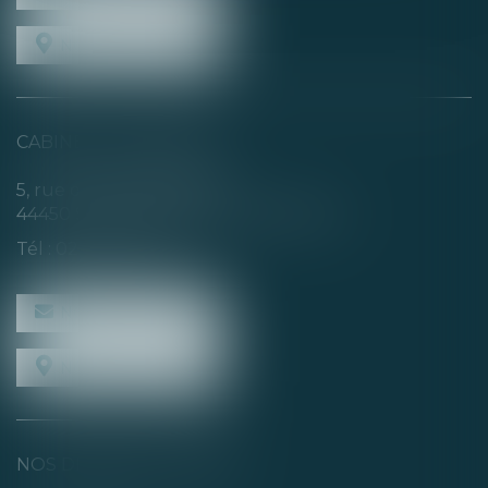
NOUS LOCALISER
CABINET SECONDAIRE
5, rue de la Basse Rivière
44450 SAINT-JULIEN-DE-CONCELLES
Tél :
02 40 04 74 21
NOUS CONTACTER
NOUS LOCALISER
NOS DERNIERS TWEETS