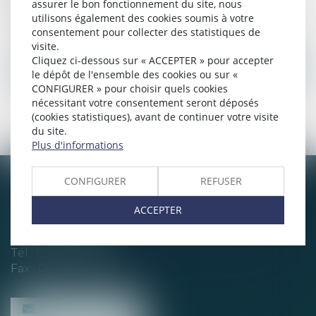
assurer le bon fonctionnement du site, nous
deux concubins.
utilisons également des cookies soumis à votre
consentement pour collecter des statistiques de
visite.
Cliquez ci-dessous sur « ACCEPTER » pour accepter
Droit de la famille et du patrimoine
le dépôt de l'ensemble des cookies ou sur «
CONFIGURER » pour choisir quels cookies
nécessitant votre consentement seront déposés
Nous contacter
(cookies statistiques), avant de continuer votre visite
du site.
Plus d'informations
CONFIGURER
REFUSER
CHABERT & CHOTARD
ACCEPTER
1, rue Louis Blanc
44200 NANTES
Tél :
02 40 35 94 00
Fax : 02 40 35 94 09
NOUS CONTACTER