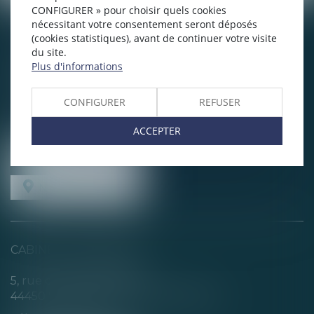
CONFIGURER » pour choisir quels cookies
nécessitant votre consentement seront déposés
CHABERT & CHOTARD
(cookies statistiques), avant de continuer votre visite
du site.
1, rue Louis Blanc
Plus d'informations
44200 NANTES
Tél :
02 40 35 94 00
CONFIGURER
REFUSER
Fax : 02 40 35 94 09
ACCEPTER
NOUS CONTACTER
NOUS LOCALISER
CABINET SECONDAIRE
5, rue de la Basse Rivière
44450 SAINT-JULIEN-DE-CONCELLES