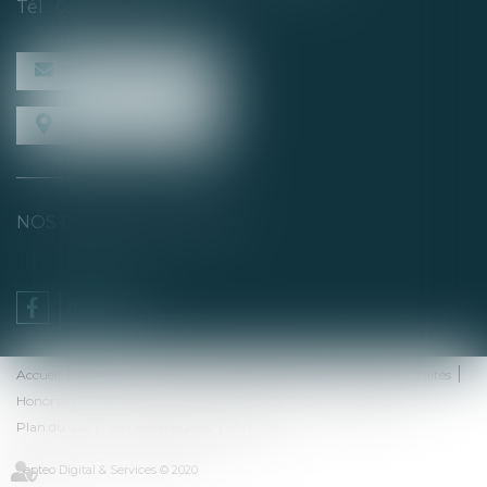
Tél :
02 40 04 74 21
NOUS CONTACTER
NOUS LOCALISER
NOS DERNIERS TWEETS
Accueil
Équipe
Domaines de compétences
Presse et actualités
Honoraires
Rdv en ligne
Nous contacter
Espace client
Plan du site
Mentions légales
Articles
Septeo Digital & Services © 2020