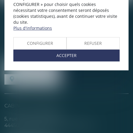
CONFIGURER » pour choisir quels cookies
nécessitant votre consentement seront déposés
CHABERT & CHOTARD
(cookies statistiques), avant de continuer votre visite
du site.
1, rue Louis Blanc
Plus d'informations
44200 NANTES
Tél :
02 40 35 94 00
CONFIGURER
REFUSER
Fax : 02 40 35 94 09
ACCEPTER
NOUS CONTACTER
NOUS LOCALISER
CABINET SECONDAIRE
5, rue de la Basse Rivière
44450 SAINT-JULIEN-DE-CONCELLES