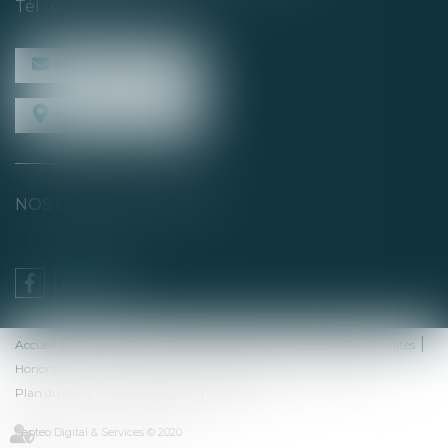
Tél :
02 40 04 74 21
NOUS CONTACTER
NOUS LOCALISER
NOS DERNIERS TWEETS
Accueil
Équipe
Domaines de compétences
Presse et actualités
Honoraires
Rdv en ligne
Nous contacter
Espace client
Plan du site
Mentions légales
Articles
Septeo Digital & Services © 2020