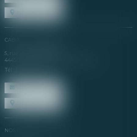
NOUS LOCALISER
CABINET SECONDAIRE
5, rue de la Basse Rivière
44450 SAINT-JULIEN-DE-CONCELLES
Tél :
02 40 04 74 21
NOUS CONTACTER
NOUS LOCALISER
NOS DERNIERS TWEETS