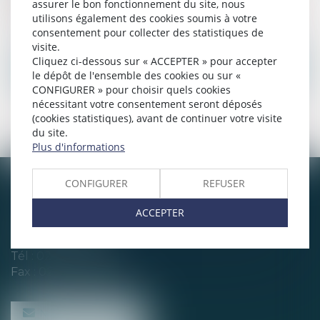
assurer le bon fonctionnement du site, nous
propres et leurs biens indivis.
utilisons également des cookies soumis à votre
consentement pour collecter des statistiques de
visite.
Cliquez ci-dessous sur « ACCEPTER » pour accepter
Droit de la famille et du patrimoine
le dépôt de l'ensemble des cookies ou sur «
CONFIGURER » pour choisir quels cookies
nécessitant votre consentement seront déposés
Nous contacter
(cookies statistiques), avant de continuer votre visite
du site.
Plus d'informations
CONFIGURER
REFUSER
CHABERT & CHOTARD
ACCEPTER
1, rue Louis Blanc
44200 NANTES
Tél :
02 40 35 94 00
Fax : 02 40 35 94 09
NOUS CONTACTER