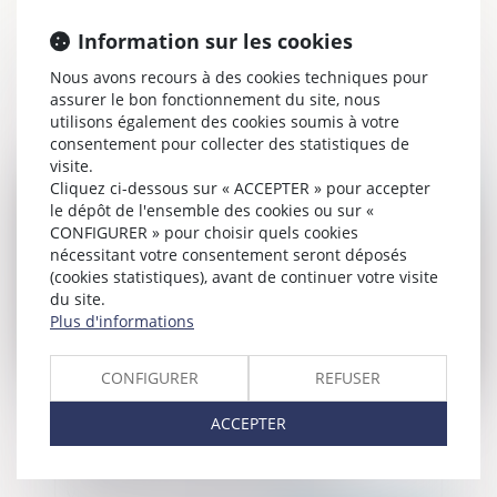
Information sur les cookies
Quels sont les apports concrets de la loi
Nous avons recours à des cookies techniques pour
sur les violences intrafamiliales ?
assurer le bon fonctionnement du site, nous
utilisons également des cookies soumis à votre
consentement pour collecter des statistiques de
visite.
Cliquez ci-dessous sur « ACCEPTER » pour accepter
Publié le :
23/08/2024
le dépôt de l'ensemble des cookies ou sur «
CONFIGURER » pour choisir quels cookies
nécessitant votre consentement seront déposés
(cookies statistiques), avant de continuer votre visite
du site.
Plus d'informations
CONFIGURER
REFUSER
Lancement d’un appel à projets :
ACCEPTER
valorisation des applications de
prévention et de lutte contre les
violences faites aux femmes