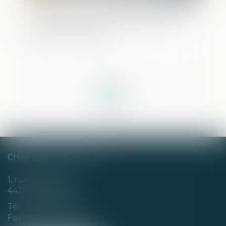
Prolongation du dispositif d'abattement
dont bénéficient les dirigeants de PME
partant à la retraite
<<
<
1
2
3
4
5
6
7
...
>
>>
CHABERT & CHOTARD
1, rue Louis Blanc
44200 NANTES
Tél :
02 40 35 94 00
Fax : 02 40 35 94 09