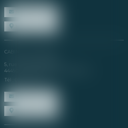
NOUS CONTACTER
NOUS LOCALISER
CABINET SECONDAIRE
5, rue de la Basse Rivière
44450 SAINT-JULIEN-DE-CONCELLES
Tél :
02 40 04 74 21
NOUS CONTACTER
NOUS LOCALISER