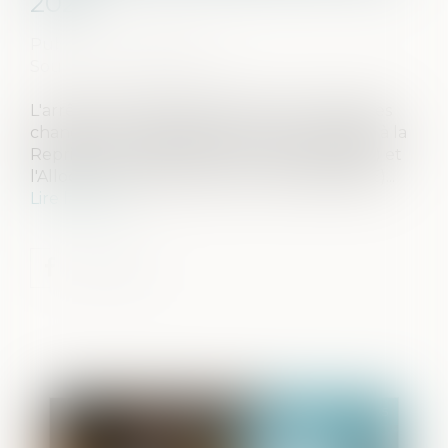
2025
Publié le :
07/04/2025
Source :
www.legifiscal.fr
L'arrêté du 19 décembre 2024 a introduit des
changements significatifs concernant l'Aide à la
Reprise ou à la Création d'Entreprise (ARCE) et
l'Allocation d'Aide au Retour à l'Emploi (ARE)...
Lire la suite
Publié le :
12/05/2025