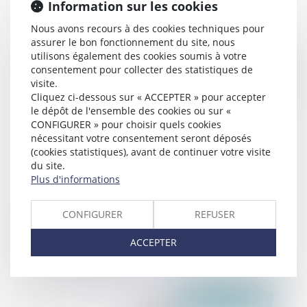
Information sur les cookies
prétendait être sexologue
Nous avons recours à des cookies techniques pour
assurer le bon fonctionnement du site, nous
utilisons également des cookies soumis à votre
consentement pour collecter des statistiques de
Publié le :
12/11/2023
visite.
Cliquez ci-dessous sur « ACCEPTER » pour accepter
le dépôt de l'ensemble des cookies ou sur «
CONFIGURER » pour choisir quels cookies
nécessitant votre consentement seront déposés
(cookies statistiques), avant de continuer votre visite
du site.
Plus d'informations
CONFIGURER
REFUSER
Loire-Atlantique. Jugée responsable du
meurtre de son conjoint, condamnée à
ACCEPTER
huit ans de prison
Publié le :
06/11/2023