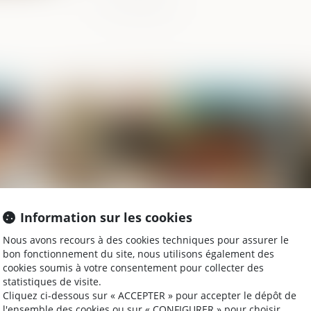
025
Publié le :
21/02/2025
Information sur les cookies
Nous avons recours à des cookies techniques pour assurer le
Vice du consentement et succession :
In
bon fonctionnement du site, nous utilisons également des
l’accord transactionnel peut-il être
né
cookies soumis à votre consentement pour collecter des
annulé ?
na
statistiques de visite.
Cliquez ci-dessous sur « ACCEPTER » pour accepter le dépôt de
l'ensemble des cookies ou sur « CONFIGURER » pour choisir