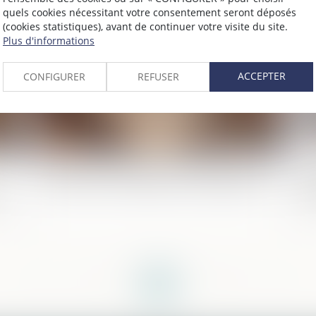
quels cookies nécessitant votre consentement seront déposés
025
Publié le :
31/01/2025
(cookies statistiques), avant de continuer votre visite du site.
Plus d'informations
ACCEPTER
CONFIGURER
REFUSER
Testament international : les limites du
Su
recours à un interprète non assermenté
l’
es
da
<<
<
...
2
3
4
5
6
7
8
...
>
>>