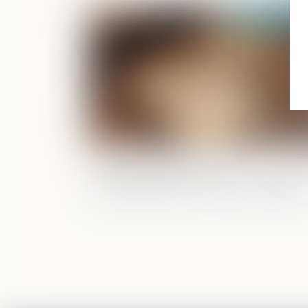
Publié le :
06/02/2
Indivision successorale et
démembrement : la Cour de cassation
tranche en faveur des nus-propriétair