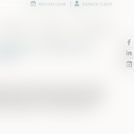
RDV EN LIGNE
ESPACE CLIENT
Honoraires
Rdv en ligne
Nous contacter
 rappel de la nécessité d’un
ature
icle 1377 du Code de procédure civile pose le
iens indivis ne peut être ordonnée que si ces
tagés en nature. Ainsi, l'absence d'accord
seule, à justifier une vente par licitation...