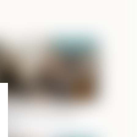
Publié le :
20/02/2025
division et licitation : rappel de la
cessité d’un partage impossible en
ture