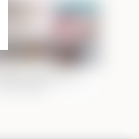
Publié le :
02/01/2025
ccessions et dettes fiscales :
importance de déclarer les créances
ns les délais légaux