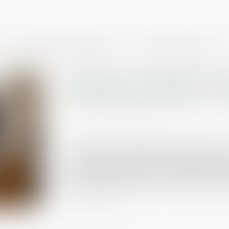
Domaines de compétences
Presse et actualités
Indivision et licitation :
partage impossible en n
Publié le :
20/02/2025
Source :
www.lemag-juridique.com
En matière de partage successoral, l'art
principe selon lequel la licitation des b
biens ne peuvent être commodément par
entre les indivisaires ne suffit pas, à elle 
Lire la suite