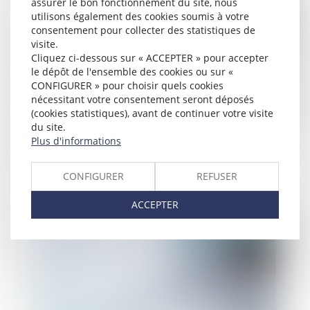
assurer le bon fonctionnement du site, nous
utilisons également des cookies soumis à votre
consentement pour collecter des statistiques de
visite.
Cliquez ci-dessous sur « ACCEPTER » pour accepter
le dépôt de l'ensemble des cookies ou sur «
CONFIGURER » pour choisir quels cookies
nécessitant votre consentement seront déposés
(cookies statistiques), avant de continuer votre visite
du site.
Plus d'informations
Éclaircissements sur la caractérisation de
l’infraction d’escroquerie
CONFIGURER
REFUSER
ACCEPTER
Publié le :
25/04/2024