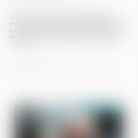
Source :
www.actu-juridique.fr
La loi n° 2024-420 du 10 mai 2024 visant à
renforcer la lutte contre les dérives sectaires et
à améliorer l’accompagnement des victimes a
été publiée au Journal officiel du 11 mai 2024...
Lire la suite
Publié le :
06/06/2024