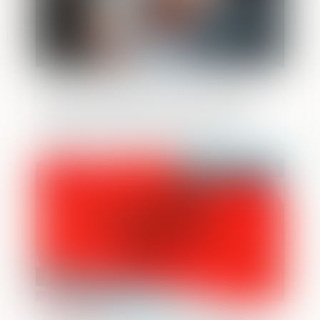
Altération du discernement et peine
d’emprisonnement ferme : le juge doit
motiver sa décision eu égard aux faits
d’espèce, à la personnalité et à la
situation de l’auteur
Publié le :
30/05/2024
Commission de l’infraction par l’ancien