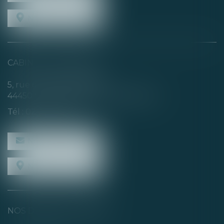
NOUS LOCALISER
CABINET SECONDAIRE
5, rue de la Basse Rivière
44450 SAINT-JULIEN-DE-CONCELLES
Tél :
02 40 04 74 21
NOUS CONTACTER
NOUS LOCALISER
NOS DERNIERS TWEETS