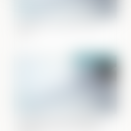
Escroquerie à l’accusation de fraude
fiscale
Publié le :
18/04/2024
Action civile pour exercice illégal de
l'activité de conseil en investissements