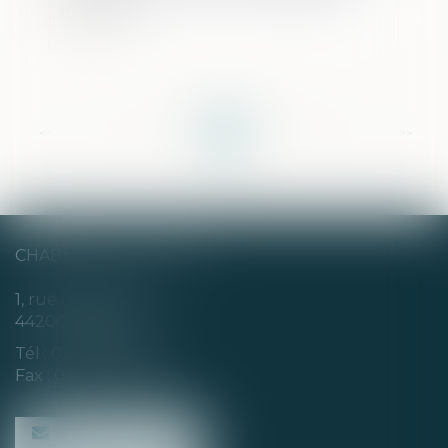
financiers
<<
<
...
5
6
7
8
9
10
11
...
>
>>
CHABERT & CHOTARD
1, rue Louis Blanc
44200 NANTES
Tél :
02 40 35 94 00
Fax : 02 40 35 94 09
NOUS CONTACTER