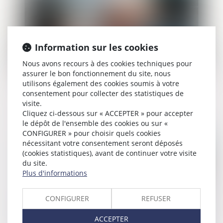
Information sur les cookies
Nous avons recours à des cookies techniques pour
assurer le bon fonctionnement du site, nous
utilisons également des cookies soumis à votre
Peines prononcées à l’étranger : quand
consentement pour collecter des statistiques de
la réduction au maximum légal et la
visite.
confusion facultative se confrontent…
Cliquez ci-dessous sur « ACCEPTER » pour accepter
le dépôt de l'ensemble des cookies ou sur «
CONFIGURER » pour choisir quels cookies
Publié le :
21/11/2024
nécessitant votre consentement seront déposés
(cookies statistiques), avant de continuer votre visite
du site.
Plus d'informations
CONFIGURER
REFUSER
ACCEPTER