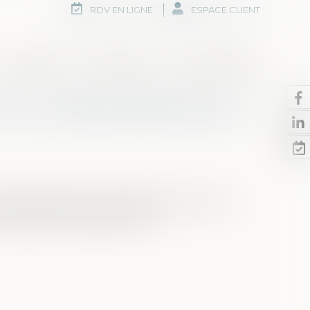
RDV EN LIGNE
ESPACE CLIENT
Honoraires
Rdv en ligne
Nous contacter
: les chiffres définitifs pour
 et de la délinquance constatées en France en
intérieur le 18 juillet 2024...