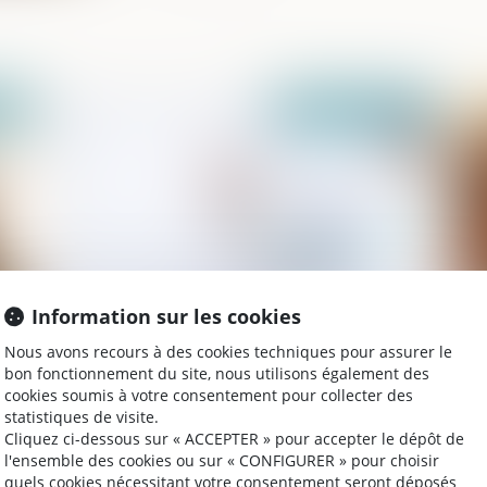
024
Publié le :
01/08/2024
Information sur les cookies
Publication du décret sur la médecine
CE
Nous avons recours à des cookies techniques pour assurer le
du travail en détention
pé
bon fonctionnement du site, nous utilisons également des
cookies soumis à votre consentement pour collecter des
statistiques de visite.
Cliquez ci-dessous sur « ACCEPTER » pour accepter le dépôt de
l'ensemble des cookies ou sur « CONFIGURER » pour choisir
2024
Publié le :
04/07/2024
quels cookies nécessitant votre consentement seront déposés