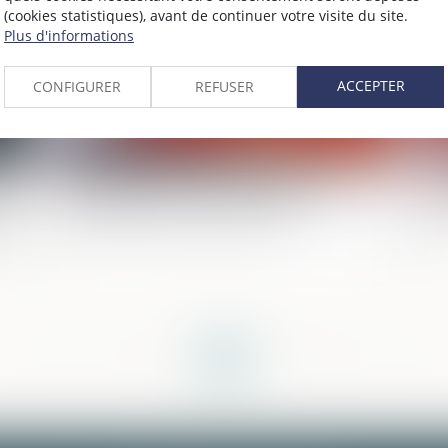
(cookies statistiques), avant de continuer votre visite du site.
Plus d'informations
ACCEPTER
CONFIGURER
REFUSER
on
Loi Warsmann 24 juin 2024 saisie
Pr
us
confiscation avoirs criminels
le
<<
<
...
4
5
6
7
8
9
10
...
>
>>