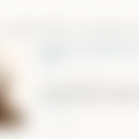
Domaines de compétences
Presse et actualités
Insécurité et délinquance 
2023
Publié le :
08/08/2024
Source :
www.vie-publique.fr
Les chiffres définitifs de la criminalité
2023 ont été publiés par le ministère de l'
Lire la suite