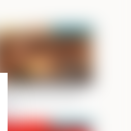
Publié le :
25/07/2024
DH : les termes de la condamnation
nale et la présomption d’innocence
Publié le :
27/06/2024