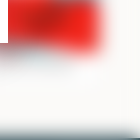
ojet de loi sur « l’aide à mourir » :
 droit pénal oublié des débats ?