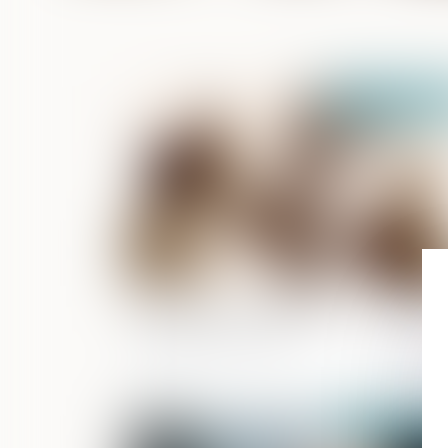
Publié le :
08/08/2
Insécurité et délinquance : les chiffres
définitifs pour 2023
Publié le :
18/07/