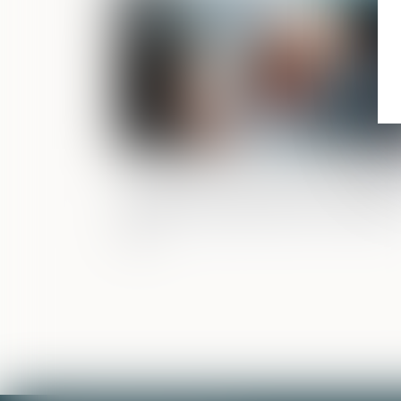
Les délits de recel et de non-justificati
des ressources ne peuvent être reten
contre une personne pour les mêmes
faits