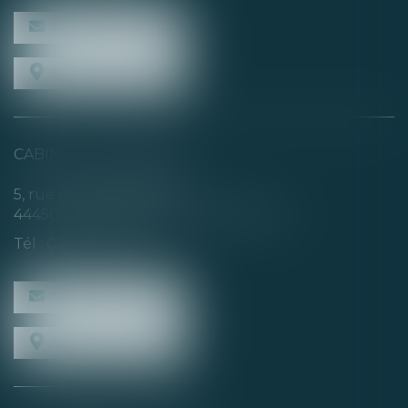
NOUS CONTACTER
NOUS LOCALISER
CABINET SECONDAIRE
5, rue de la Basse Rivière
44450 SAINT-JULIEN-DE-CONCELLES
Tél :
02 40 04 74 21
NOUS CONTACTER
NOUS LOCALISER