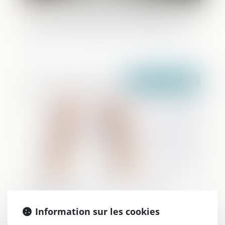
Mineurs violents : que prévoit l'article
227-17 du Code pénal contre les parents
?
Publié le :
24/03/2025
PPL Justice des mineurs : la CNCDH
s'inquiète
Information sur les cookies