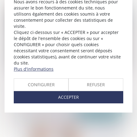
Nous avons recours à des cookies techniques pour
assurer le bon fonctionnement du site, nous
Publié le :
17/03/2025
utilisons également des cookies soumis à votre
consentement pour collecter des statistiques de
visite.
Cliquez ci-dessous sur « ACCEPTER » pour accepter
le dépôt de l'ensemble des cookies ou sur «
CONFIGURER » pour choisir quels cookies
nécessitant votre consentement seront déposés
(cookies statistiques), avant de continuer votre visite
du site.
Plus d'informations
Violences sexuelles faites aux enfants : la
Ciivise veut inscrire son action dans le
CONFIGURER
REFUSER
droit commun
ACCEPTER
Publié le :
24/02/2025