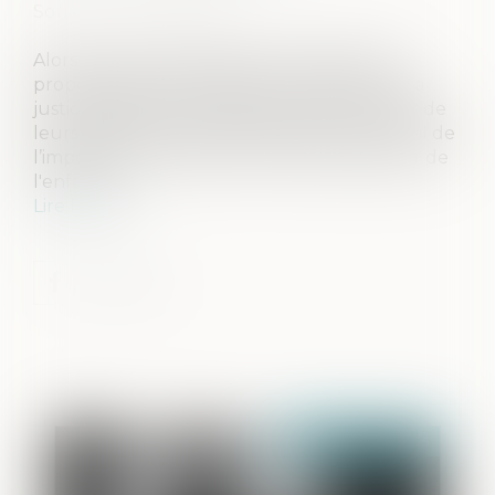
Source :
www.cncdh.fr
Alors que le Sénat débute l’examen de la
proposition de loi « Restaurer l'autorité de la
justice à l'égard des mineurs délinquants et de
leurs parents », la CNCDH alerte : qu’en est-il de
l’impératif de faire primer l’intérêt supérieur de
l'enfant ?...
Lire la suite
Publié le :
28/04/2025