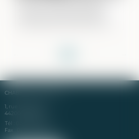
Protection de l’enfance : face à une
situation extrêmement dégradée, la
Défenseure des droits dénonce de
graves atteintes à l’intérêt supérieur et
aux droits des enfants
<<
<
1
2
3
4
5
6
7
...
>
>>
CHABERT & CHOTARD
1, rue Louis Blanc
44200 NANTES
Tél :
02 40 35 94 00
Fax : 02 40 35 94 09