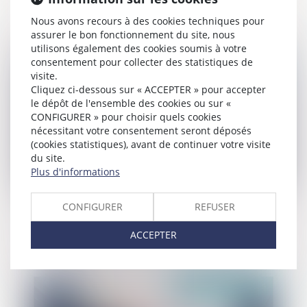
Nous avons recours à des cookies techniques pour
assurer le bon fonctionnement du site, nous
utilisons également des cookies soumis à votre
consentement pour collecter des statistiques de
Publié le :
06/08/2025
visite.
Cliquez ci-dessous sur « ACCEPTER » pour accepter
le dépôt de l'ensemble des cookies ou sur «
CONFIGURER » pour choisir quels cookies
nécessitant votre consentement seront déposés
(cookies statistiques), avant de continuer votre visite
du site.
Plus d'informations
CONFIGURER
REFUSER
L'AMF et l'AFA appellent à la vigilance sur
le risque de corruption privée par des
ACCEPTER
réseaux criminels de personnes
physiques ayant accès à des informations
privilégiées
Publié le :
30/07/2025