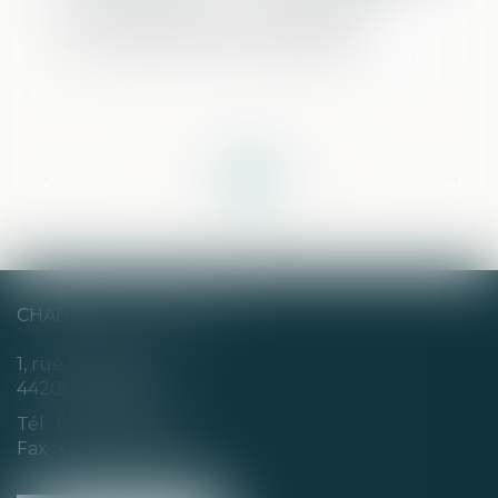
international pour financement du
terrorisme et droits de la défense
<<
<
...
5
6
7
8
9
10
11
...
>
>>
CHABERT & CHOTARD
1, rue Louis Blanc
44200 NANTES
Tél :
02 40 35 94 00
Fax : 02 40 35 94 09