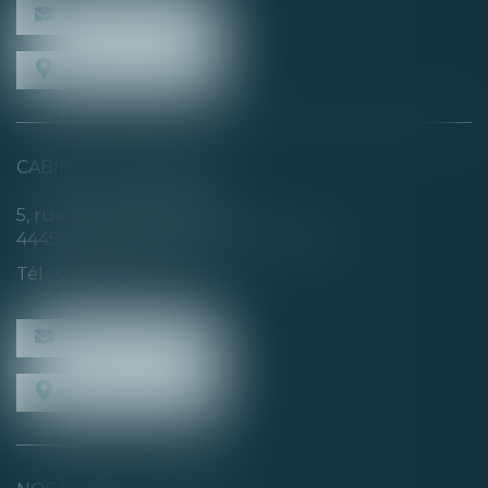
NOUS CONTACTER
NOUS LOCALISER
CABINET SECONDAIRE
5, rue de la Basse Rivière
44450 SAINT-JULIEN-DE-CONCELLES
Tél :
02 40 04 74 21
NOUS CONTACTER
NOUS LOCALISER