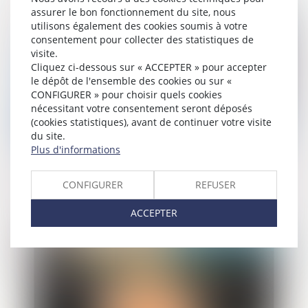
assurer le bon fonctionnement du site, nous
Publié le :
17/04/2024
utilisons également des cookies soumis à votre
consentement pour collecter des statistiques de
visite.
Cliquez ci-dessous sur « ACCEPTER » pour accepter
le dépôt de l'ensemble des cookies ou sur «
CONFIGURER » pour choisir quels cookies
nécessitant votre consentement seront déposés
(cookies statistiques), avant de continuer votre visite
du site.
Plus d'informations
Lutte contre le blanchiment de capitaux
et le financement du terrorisme : focus
CONFIGURER
REFUSER
sur les secteurs de l’immobilier, des
domiciliataires d’entreprises, et du luxe
ACCEPTER
Publié le :
03/04/2024