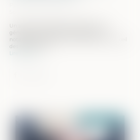
Publié le :
03/04/2024
Source :
www.journaldunet.com
Un an après la création de Chat GPT, l'IA
générative transforme chaque secteur,
notamment la banque et l'assurance, sous l'œil
des régulateurs...
Lire la suite
Publié le :
05/06/2024