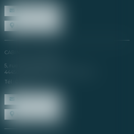
NOUS CONTACTER
NOUS LOCALISER
CABINET SECONDAIRE
5, rue de la Basse Rivière
44450 SAINT-JULIEN-DE-CONCELLES
Tél :
02 40 04 74 21
NOUS CONTACTER
NOUS LOCALISER