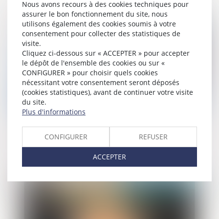
Nous avons recours à des cookies techniques pour
assurer le bon fonctionnement du site, nous
Publié le :
17/04/2024
utilisons également des cookies soumis à votre
consentement pour collecter des statistiques de
visite.
Cliquez ci-dessous sur « ACCEPTER » pour accepter
le dépôt de l'ensemble des cookies ou sur «
CONFIGURER » pour choisir quels cookies
nécessitant votre consentement seront déposés
(cookies statistiques), avant de continuer votre visite
du site.
Plus d'informations
Lutte contre le blanchiment de capitaux
CONFIGURER
REFUSER
et le financement du terrorisme : focus
sur les secteurs de l’immobilier, des
ACCEPTER
domiciliataires d’entreprises, et du luxe
Publié le :
03/04/2024