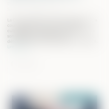
Publié le :
15/05/2024
Source :
www.actu-juridique.fr
La Cour de cassation confirme la décision de la
cour d’appel en ce qu’elle reconnaît la
culpabilité d’un député, de son épouse et de
son suppléant, notamment pour
détournement de fonds publics et complicité...
Lire la suite
Publié le :
05/06/2024