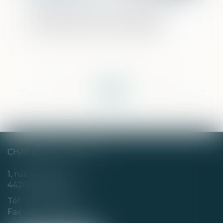
Affaire Lafarge suite : mandat d’arrêt
international pour financement du
terrorisme et droits de la défense
<<
<
...
5
6
7
8
9
10
11
...
>
>>
CHABERT & CHOTARD
1, rue Louis Blanc
44200 NANTES
Tél :
02 40 35 94 00
Fax : 02 40 35 94 09