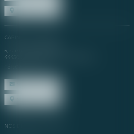
NOUS LOCALISER
CABINET SECONDAIRE
5, rue de la Basse Rivière
44450 SAINT-JULIEN-DE-CONCELLES
Tél :
02 40 04 74 21
NOUS CONTACTER
NOUS LOCALISER
NOS DERNIERS TWEETS