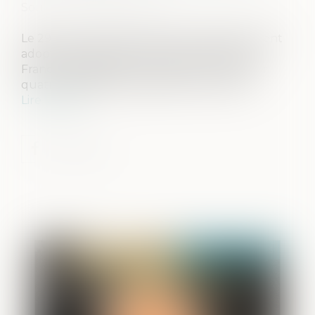
Source :
www.justice.gouv.fr
Le 29 avril 2025, le Parlement a définitivement
adopté la proposition de loi visant à sortir la
France du piège du narcotrafic. Le point sur
quatre dispositions majeures de ce texte...
Lire la suite
Publié le :
02/07/2025