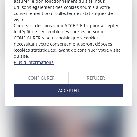
assurer le bon fonctionnement du site, nous
utilisons également des cookies soumis à votre
consentement pour collecter des statistiques de
visite.
Cliquez ci-dessous sur « ACCEPTER » pour accepter
le dépôt de l'ensemble des cookies ou sur «
CONFIGURER » pour choisir quels cookies
nécessitant votre consentement seront déposés
(cookies statistiques), avant de continuer votre visite
du site.
Plus d'informations
Lutte contre les fraudes aux aides
publiques : de nouvelles mesures votées
au Parlement
CONFIGURER
REFUSER
ACCEPTER
Publié le :
21/05/2025