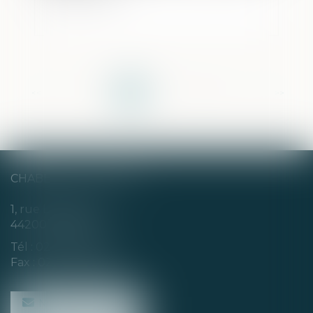
<<
<
1
2
3
4
5
6
7
...
>
>>
CHABERT & CHOTARD
1, rue Louis Blanc
44200 NANTES
Tél :
02 40 35 94 00
Fax : 02 40 35 94 09
NOUS CONTACTER