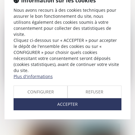
Information sur les cookies
capitaux et escroquerie aux prestations
sociales : 12 mis en cause et plus de 4
Nous avons recours à des cookies techniques pour
millions d’euros de saisies
assurer le bon fonctionnement du site, nous
utilisons également des cookies soumis à votre
consentement pour collecter des statistiques de
Publié le :
17/06/2026
visite.
Cliquez ci-dessous sur « ACCEPTER » pour accepter
le dépôt de l'ensemble des cookies ou sur «
CONFIGURER » pour choisir quels cookies
nécessitant votre consentement seront déposés
(cookies statistiques), avant de continuer votre visite
du site.
Plus d'informations
CONFIGURER
REFUSER
Fraude à MaPrimeRénov' : sept
condamnés pour escroquerie en bande
ACCEPTER
organisée
Publié le :
27/05/2026