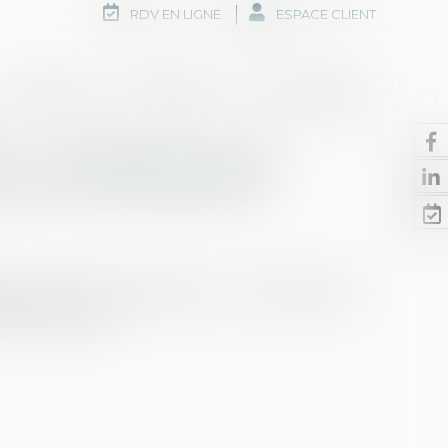
RDV EN LIGNE
ESPACE CLIENT
Honoraires
Rdv en ligne
Nous contacter
 » : précisions sur les
n du cumul des peines
em » (ou « ne bis in idem »), nul ne peut être
 mêmes faits...