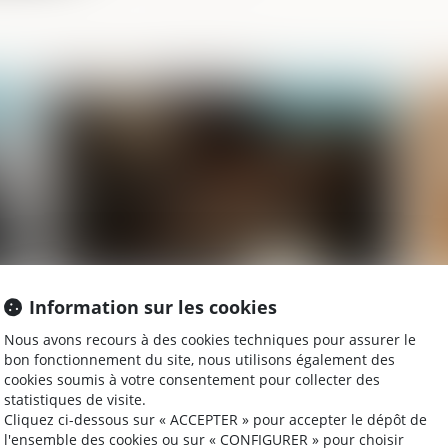
025
Publié le :
12/05/2025
Information sur les cookies
Magistrats : une faute pénale n'emporte
Tr
pas forcément une condamnation
Nous avons recours à des cookies techniques pour assurer le
disciplinaire - Actu-Juridique
bon fonctionnement du site, nous utilisons également des
cookies soumis à votre consentement pour collecter des
statistiques de visite.
Cliquez ci-dessous sur « ACCEPTER » pour accepter le dépôt de
022
Publié le :
07/07/2022
l'ensemble des cookies ou sur « CONFIGURER » pour choisir