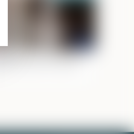
crochage des portraits du Président :
elle immunité pour les militants ?