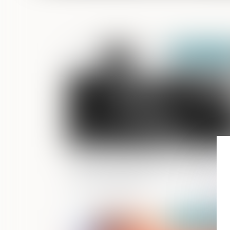
Publié le :
07/07/2
Principe « non bis in idem » : précisions
sur les conditions d’application du
cumul des peines
Publié le :
04/08/2