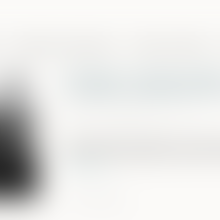
Domaines de compétences
Presse et actualités
Principe « non bis in idem
conditions d’applicatio
Publié le :
07/07/2025
Source :
www.lemag-juridique.com
Conformément au principe « non bis in id
poursuivi ni condamné deux fois pour les
Lire la suite