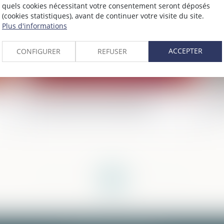
quels cookies nécessitant votre consentement seront déposés
(cookies statistiques), avant de continuer votre visite du site.
Plus d'informations
ACCEPTER
CONFIGURER
REFUSER
Vers une évolution des droits
Dé
processuels du témoin assisté ?
qu
<<
<
1
2
3
4
5
>
>>