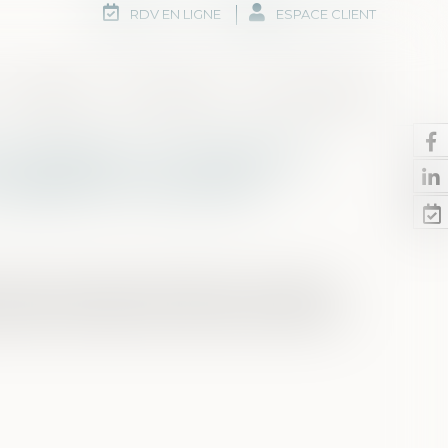
RDV EN LIGNE
ESPACE CLIENT
Honoraires
Rdv en ligne
Nous contacter
ex-conjoints : une réforme
rapidité et humanité
 Finances publiques (DGFiP) s'est mobilisée
ositif de décharge de solidarité de paiement