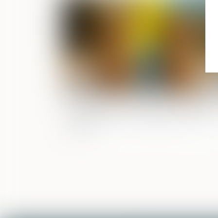
Publié le :
25/03/
Droit de visite en espace de rencontre 
l’obligation pour le juge de fixer une
durée