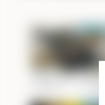
Publié le :
17/06/
Solidarité fiscale entre ex-conjoints : u
réforme appliquée avec rigueur, rapid
et humanité