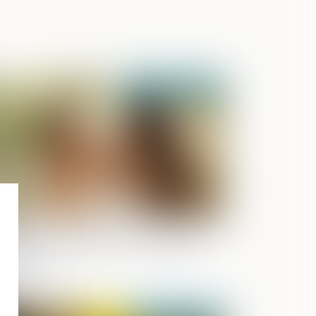
Publié le :
23/04/2025
riage sous communauté : confiscation
ssible d’un bien commun en valeur