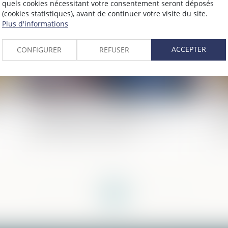
2025
Publié le :
21/03/2025
quels cookies nécessitant votre consentement seront déposés
(cookies statistiques), avant de continuer votre visite du site.
Plus d'informations
ACCEPTER
CONFIGURER
REFUSER
:
Succession et quasi-usufruit :
Me
l’administration peut-elle rectifier une
pr
dette déclarée au passif ?
pr
<<
<
1
2
3
4
5
>
>>