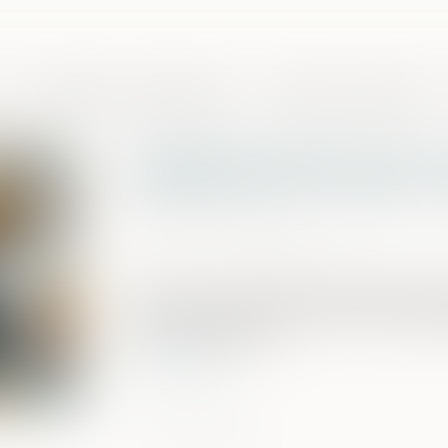
Domaines de compétences
Presse et actualités
Solidarité fiscale entre 
appliquée avec rigueur, 
Publié le :
17/06/2025
Source :
www.impots.gouv.fr
Depuis un an, la direction générale des
pour l'application de la réforme du disp
entre ex-conjoints...
Lire la suite