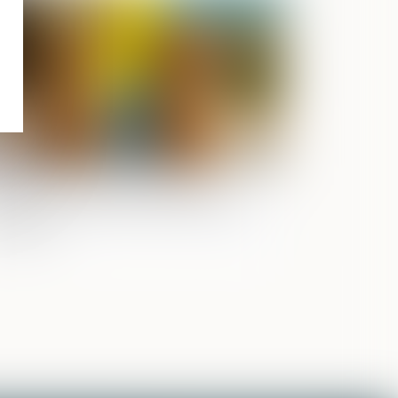
Publié le :
11/03/2025
sure de placement provisoire :
écision sur le décompte des délais de
océdure !