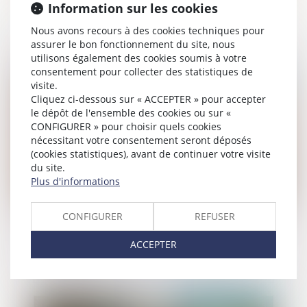
Le parent ayant assumé seul les charges
Information sur les cookies
peut obtenir une contribution
Nous avons recours à des cookies techniques pour
rétroactive sans détailler chaque
assurer le bon fonctionnement du site, nous
dépense !
utilisons également des cookies soumis à votre
consentement pour collecter des statistiques de
Publié le :
19/05/2026
visite.
Cliquez ci-dessous sur « ACCEPTER » pour accepter
le dépôt de l'ensemble des cookies ou sur «
CONFIGURER » pour choisir quels cookies
nécessitant votre consentement seront déposés
(cookies statistiques), avant de continuer votre visite
du site.
Plus d'informations
CONFIGURER
REFUSER
Accouchement sous X : comment
concilier droit au secret et accès aux
ACCEPTER
origines ?
Publié le :
23/09/2025