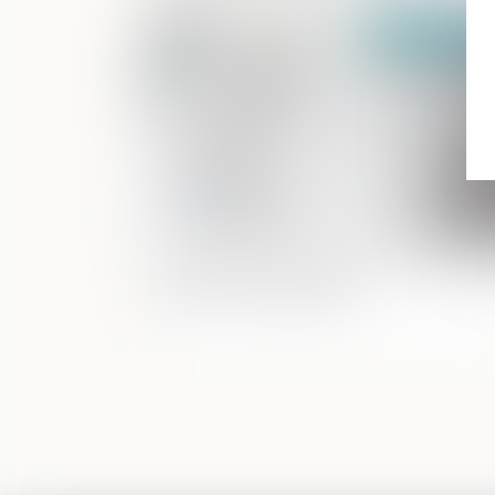
Publié le :
07/02/2
Prestation compensatoire : ce qu'il fau
savoir en cas de divorce