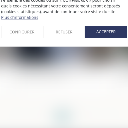
l'ensemble des cookies ou sur « CONFIGURER » pour choisir
quels cookies nécessitant votre consentement seront déposés
024
Publié le :
02/01/2024
(cookies statistiques), avant de continuer votre visite du site.
Plus d'informations
ACCEPTER
CONFIGURER
REFUSER
t
Participation aux acquêts : calcul de la
No
plus-value d’un bien
ju
<<
<
1
2
3
4
5
6
7
...
>
>>