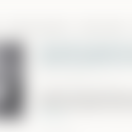
Domaines de compétences
Presse et actualités
Demande de reprise de s
nécessaire qualification 
date de la dissolution 
Publié le :
14/05/2024
Source :
www.lemag-juridique.com
En application de l’article 1467 alinéa 1
dissoute, « chacun des époux reprend ce
communauté, s'ils existent en nature, ou 
Lire la suite