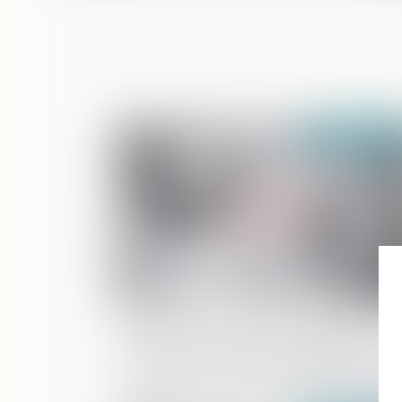
Publié le :
14/05/
Demande de reprise de sommes
d’argent : la nécessaire qualification d
propre de l’époux à la date de la
dissolution de la communauté