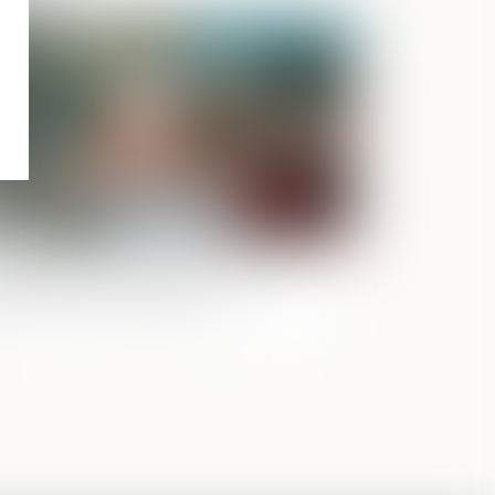
Publié le :
20/12/2023
n-retour illicite d’enfant : quelle
ridiction est compétente ?