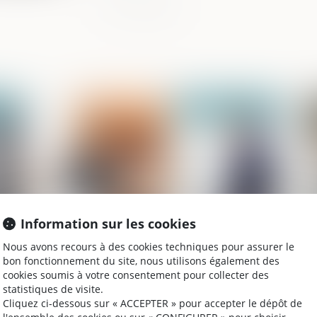
2024
Publié le :
10/04/2024
Information sur les cookies
Nous avons recours à des cookies techniques pour assurer le
CEDH : la question de la garde des
No
bon fonctionnement du site, nous utilisons également des
e
enfants issus d'unions internationales
et
cookies soumis à votre consentement pour collecter des
statistiques de visite.
Cliquez ci-dessous sur « ACCEPTER » pour accepter le dépôt de