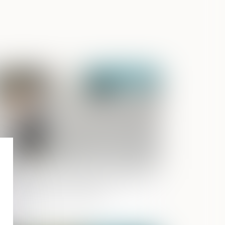
Publié le :
13/02/2024
n-paiement de la pension alimentaire
 délit d’abandon de famille