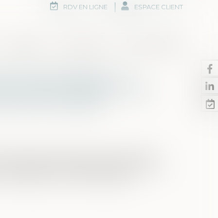
RDV EN LIGNE
ESPACE CLIENT
Honoraires
Rdv en ligne
Nous contacter
ommes d’argent : la
de propre de l’époux à la
de la communauté
 du Code civil, lorsque la communauté est
ux des biens qui n'étaient point entrés en
les biens qui y ont été subrogés »...