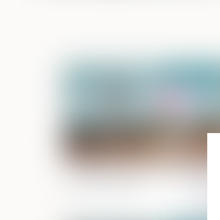
Publié le :
23/12/
Les biens propres par nature de l'artic
1404 du Code civil