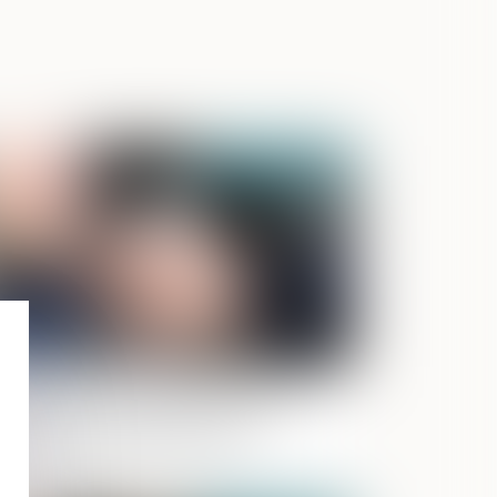
Publié le :
17/12/2020
 Sécurité Routière propose la carte
tionale des installateurs agréés
éthylotests anti-démarrage