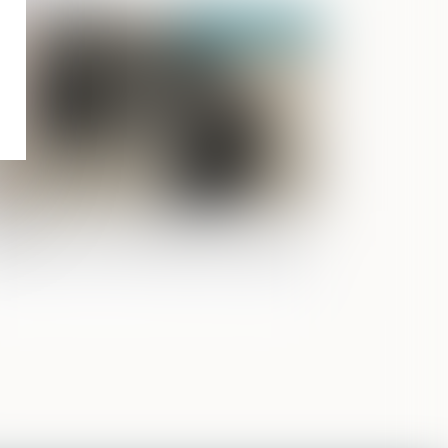
Publié le :
16/12/2020
ppel du point de départ de l'action en
llité pour dol d'une donation-partage