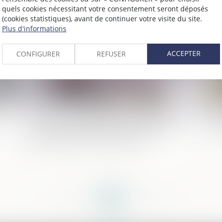
quels cookies nécessitant votre consentement seront déposés
2020
Publié le :
16/12/2020
(cookies statistiques), avant de continuer votre visite du site.
Plus d'informations
ACCEPTER
CONFIGURER
REFUSER
Les droits de mutation à titre gratuit dus
Ra
sur la transmission d'une entreprise
nu
individuelle sont déductibles
<<
<
...
189
190
191
192
193
194
195
...
>
>>