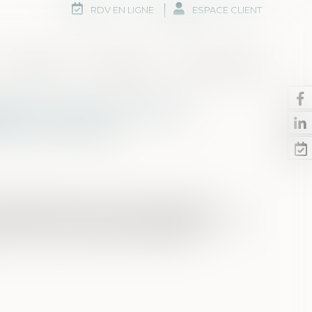
RDV EN LIGNE
ESPACE CLIENT
Honoraires
Rdv en ligne
Nous contacter
aration de la victime à
lle a commise
que plusieurs fautes ont concouru à la
amment d’un vol, la responsabilité de leurs
sure dont l’appréciation appartient