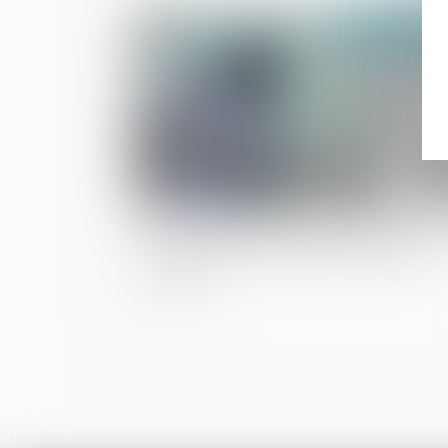
Publié le :
17/12/
Vol : limitation de la réparation de la
victime à hauteur de la faute qu’elle a
commise