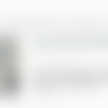
Domaines de compétences
Presse et actualités
Vol : limitation de la rép
hauteur de la faute qu’e
Publié le :
17/12/2020
Source :
www.dalloz-actualite.fr
La Cour de cassation rappelle que, lors
production d’un dommage résultant not
auteurs se trouve engagée dans une me
souverainement aux juges du fond...
Lire la suite