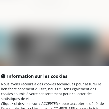
2020
Publié le :
22/12/2020
Information sur les cookies
Nous avons recours à des cookies techniques pour assurer le
le
Des milliers de poursuites pénales
La
bon fonctionnement du site, nous utilisons également des
abandonnées dans les tribunaux pour
na
cookies soumis à votre consentement pour collecter des
enfants
d'
statistiques de visite.
Cliquez ci-dessous sur « ACCEPTER » pour accepter le dépôt de
l'ensemble des cookies ou sur « CONFIGURER » pour choisir