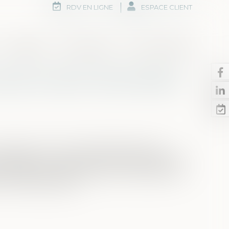
RDV EN LIGNE
ESPACE CLIENT
Honoraires
Rdv en ligne
Nous contacter
ctoire en demi-teinte devant
remporté une nouvelle bataille devant le
décision du 4 août, celui-ci a annulé l’article 2
se dans le cadre sanitaire qui étendait sans
 en matière pénale...