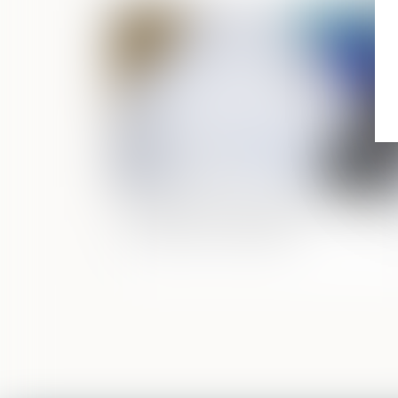
Publié le :
25/08/
Immobilier à temps partagé : la méfia
s'impose avant de signer