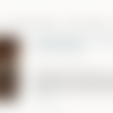
Domaines de compétences
Presse et actualités
Visioconférence : une vi
le Conseil d'Etat
Publié le :
26/08/2021
Source :
www.actu-juridique.fr
Les opposants à la visioconférence ont 
Conseil d’Etat au coeur de l’été. Par une 
de l’ordonnance du 18 novembre 2020 pri
condition le recours à la vidéo-audience
Lire la suite