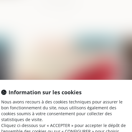
2021
Publié le :
31/08/2021
Information sur les cookies
Nous avons recours à des cookies techniques pour assurer le
Les violences sexuelles entre mineurs :
Vi
bon fonctionnement du site, nous utilisons également des
que dit la loi ?
te
cookies soumis à votre consentement pour collecter des
statistiques de visite.
Cliquez ci-dessous sur « ACCEPTER » pour accepter le dépôt de
l'ensemble des cookies ou sur « CONFIGURER » pour choisir