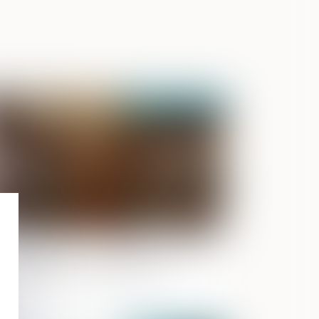
Publié le :
26/08/2021
sioconférence : une victoire en demi-
inte devant le Conseil d'Etat