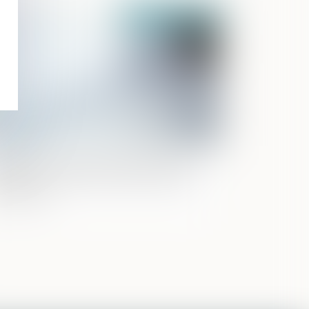
Publié le :
25/08/2021
Agence française anticorruption, une
ponse aux normes extraterritoriales
éricaines