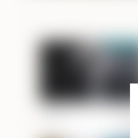
Publié le :
01/09/
Succession et PEA, comment cela se
passe-t-il ?