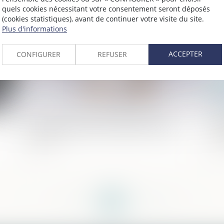
quels cookies nécessitant votre consentement seront déposés
2021
Publié le :
25/08/2021
(cookies statistiques), avant de continuer votre visite du site.
Plus d'informations
ACCEPTER
CONFIGURER
REFUSER
nce
Ce qu'il faut savoir sur le rachat de
L’
soulte d'un bien immobilier en cas de
ré
divorce
am
<<
<
...
162
163
164
165
166
167
168
...
>
>>