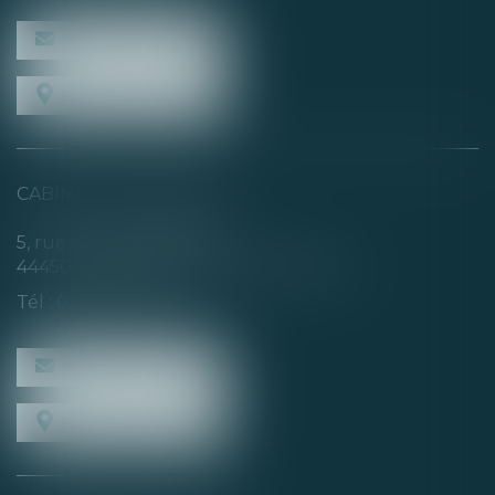
NOUS CONTACTER
NOUS LOCALISER
CABINET SECONDAIRE
5, rue de la Basse Rivière
44450 SAINT-JULIEN-DE-CONCELLES
Tél :
02 40 04 74 21
NOUS CONTACTER
NOUS LOCALISER