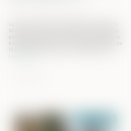
Publié le :
28/04/2025
Source :
www.leclubdesjuristes.com
Le maire centriste de Viry-Châtillon, Jean-Marie
Vilain, a annoncé, mardi 15 avril, qu’un arrêté de
police instaurant un couvre-feu de 22 heures à
6 heures du matin pour les mineurs de moins de
13 ans entrerait en vigueur ce samedi 19 avril...
Lire la suite
Publié le :
30/04/2025