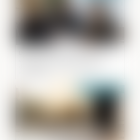
Devoir de conseil du notaire et
assurance-vie : le point sur l'obligation
d'information en cas de partage
successoral
Publié le :
28/04/2025