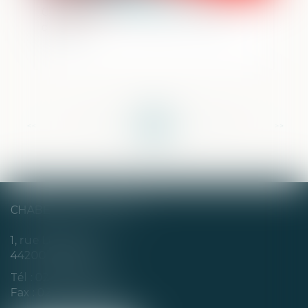
Condamnation en assises : dire sans
dévoiler
<<
<
...
27
28
29
30
31
32
33
...
>
>>
CHABERT & CHOTARD
1, rue Louis Blanc
44200 NANTES
Tél :
02 40 35 94 00
Fax : 02 40 35 94 09