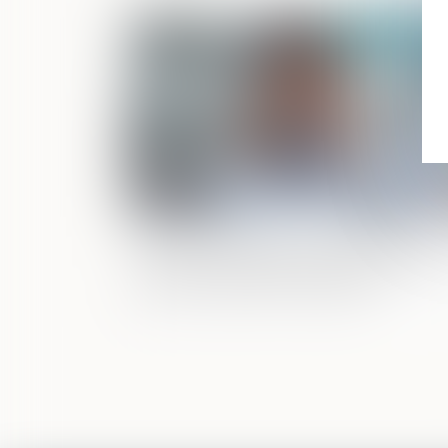
Publié le :
05/06/2
Violences faites aux femmes : faut-il
réformer l’incapacité totale de travail,
plutôt l’utiliser correctement ?