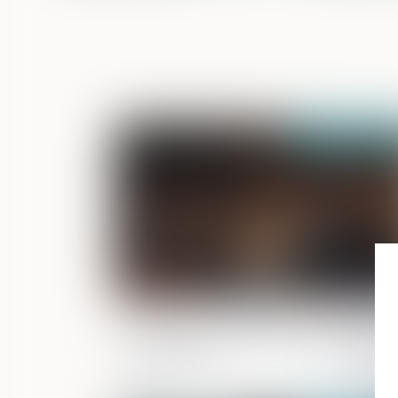
Publié le :
08/06/2
Ordonnance de protection et audition
de l'enfant : une motivation du refus e
indispensable