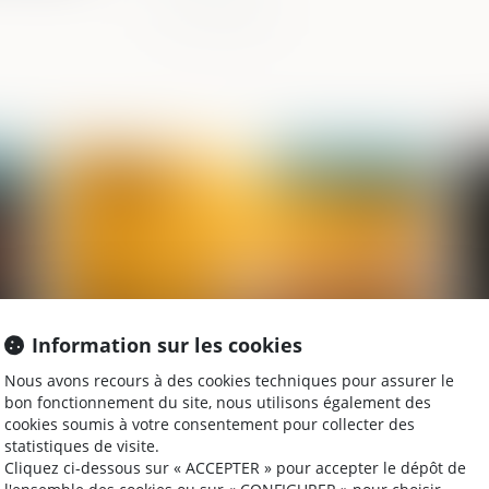
026
Publié le :
08/06/2026
Information sur les cookies
Nous avons recours à des cookies techniques pour assurer le
Le parent ayant assumé seul les charges
Pr
bon fonctionnement du site, nous utilisons également des
st
peut obtenir une contribution
d’
cookies soumis à votre consentement pour collecter des
rétroactive sans détailler chaque
statistiques de visite.
Cliquez ci-dessous sur « ACCEPTER » pour accepter le dépôt de
dépense !