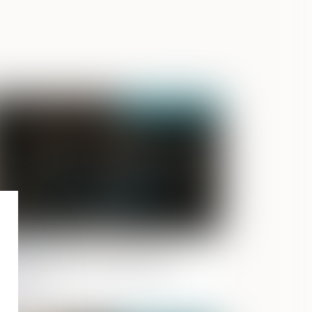
Publié le :
05/06/2026
ocès-verbal électronique : pas
attestation de conformité exigée