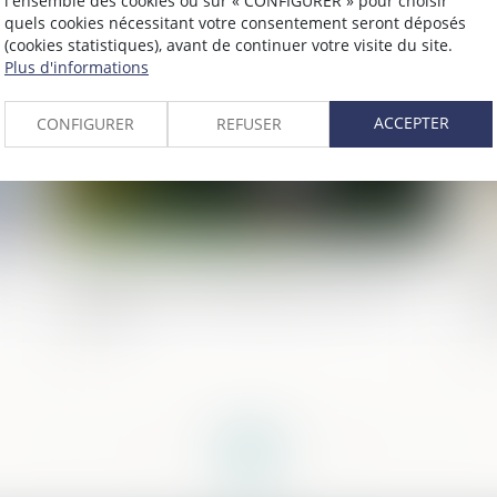
l'ensemble des cookies ou sur « CONFIGURER » pour choisir
quels cookies nécessitant votre consentement seront déposés
026
Publié le :
02/06/2026
(cookies statistiques), avant de continuer votre visite du site.
Plus d'informations
ACCEPTER
CONFIGURER
REFUSER
Recherche de paternité internationale :
Pu
 ou
cassation de l’arrêt appliquant la loi de
de
Floride
fo
<<
<
...
5
6
7
8
9
10
11
...
>
>>