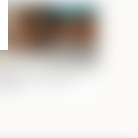
Publié le :
01/06/2026
blicité des cessions de parts sociales
 sociétés civiles : de nouvelles
rmalités