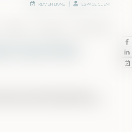
RDV EN LIGNE
ESPACE CLIENT
Honoraires
Rdv en ligne
Nous contacter
mes : faut-il réformer
il, ou plutôt l’utiliser
ale de travail mériterait d’être appliquée
pte de la durée de vie gâchée des victimes