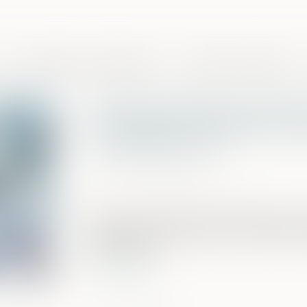
Domaines de compétences
Presse et actualités
Violences faites aux fem
l’incapacité totale de trava
correctement ?
Publié le :
05/06/2026
Source :
theconversation.com
Notion juridique précise, l’incapacité tot
différemment, afin de mieux rendre com
de violences...
Lire la suite