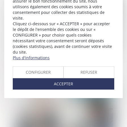
assurer le bon fonctionnement du site, nous
utilisons également des cookies soumis à votre
consentement pour collecter des statistiques de
visite.
Cliquez ci-dessous sur « ACCEPTER » pour accepter
le dépôt de l'ensemble des cookies ou sur «
CONFIGURER » pour choisir quels cookies
nécessitant votre consentement seront déposés
(cookies statistiques), avant de continuer votre visite
du site.
Plus d'informations
Confiscation des scellés et contrôle de
légalité
CONFIGURER
REFUSER
ACCEPTER
Publié le :
02/10/2023