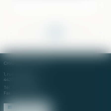
<<
<
...
86
87
88
89
90
91
92
...
>
>>
CHABERT & CHOTARD
1, rue Louis Blanc
44200 NANTES
Tél :
02 40 35 94 00
Fax : 02 40 35 94 09
NOUS CONTACTER