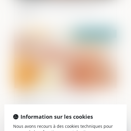
d'utilisation de la carte bancaire d'un
proche
Publié le :
04/10/2023
Congé d’adoption : publication du
décret !
Information sur les cookies
Nous avons recours à des cookies techniques pour
Publié le :
04/10/2023