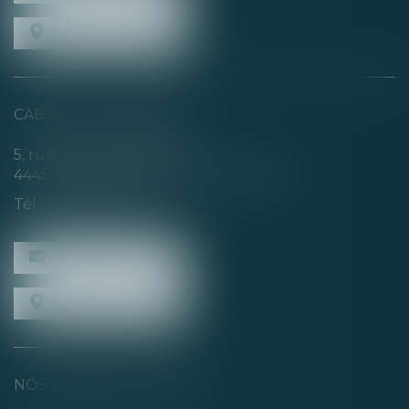
NOUS LOCALISER
CABINET SECONDAIRE
5, rue de la Basse Rivière
44450 SAINT-JULIEN-DE-CONCELLES
Tél :
02 40 04 74 21
NOUS CONTACTER
NOUS LOCALISER
NOS DERNIERS TWEETS