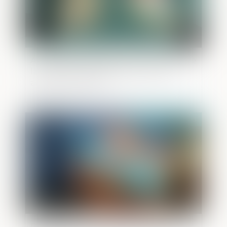
Au décès du débiteur, quel est le sort de
la prestation compensatoire allouée
avant le 1-7-2000 ?
Publié le :
05/10/2023
Pas d'immunité familiale au pénal en cas