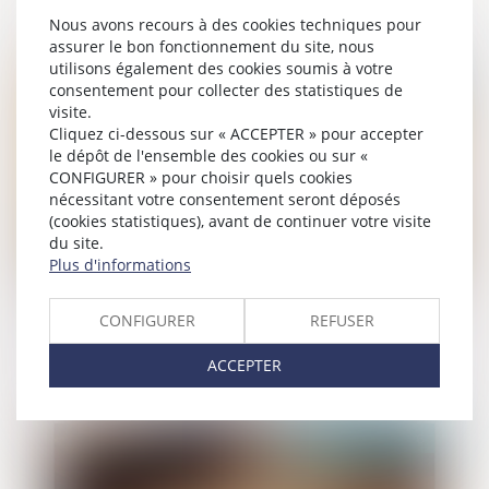
réserve d’une motivation renforcée du
Nous avons recours à des cookies techniques pour
juge !
assurer le bon fonctionnement du site, nous
utilisons également des cookies soumis à votre
Publié le :
21/05/2026
consentement pour collecter des statistiques de
visite.
Cliquez ci-dessous sur « ACCEPTER » pour accepter
le dépôt de l'ensemble des cookies ou sur «
CONFIGURER » pour choisir quels cookies
nécessitant votre consentement seront déposés
(cookies statistiques), avant de continuer votre visite
du site.
Plus d'informations
Violences conjugales : une aide
CONFIGURER
REFUSER
financière d’urgence pour quitter le
domicile en sécurité
ACCEPTER
Publié le :
21/05/2026