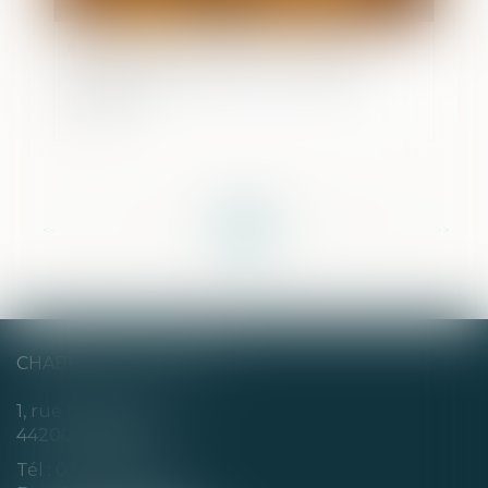
Accouchement sous X : comment
concilier droit au secret et accès aux
origines ?
<<
<
...
7
8
9
10
11
12
13
...
>
>>
CHABERT & CHOTARD
1, rue Louis Blanc
44200 NANTES
Tél :
02 40 35 94 00