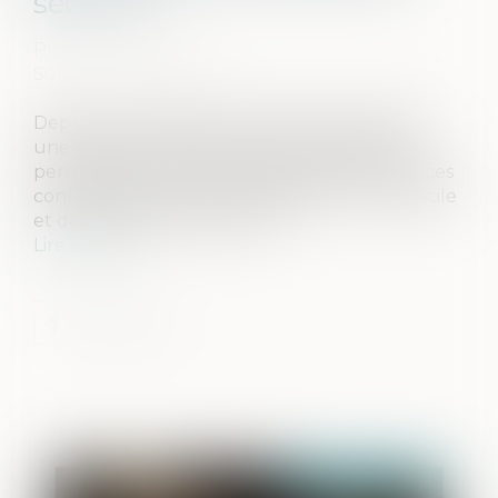
sécurité
Publié le :
21/05/2026
Source :
www.caf.fr
Depuis le 1er décembre 2023, la Caf propose
une aide financière d’urgence (AVVC) pour
permettre aux personnes victimes de violences
conjugales de quitter rapidement leur domicile
et de se mettre en sécurité...
Lire la suite
Publié le :
27/05/2026