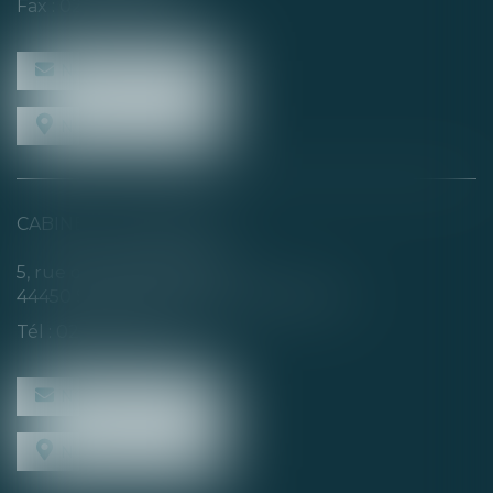
Fax : 02 40 35 94 09
NOUS CONTACTER
NOUS LOCALISER
CABINET SECONDAIRE
5, rue de la Basse Rivière
44450 SAINT-JULIEN-DE-CONCELLES
Tél :
02 40 04 74 21
NOUS CONTACTER
NOUS LOCALISER