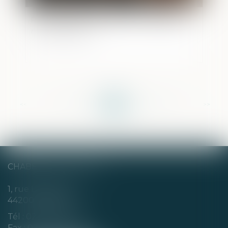
Requalification en délit et contestation
non équivoque
<<
<
...
104
105
106
107
108
109
110
...
>
>>
CHABERT & CHOTARD
1, rue Louis Blanc
44200 NANTES
Tél :
02 40 35 94 00
Fax : 02 40 35 94 09