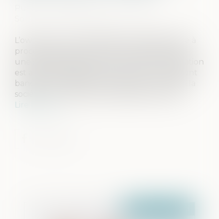
Publié le :
19/04/2023
Source :
formation.lefebvre-dalloz.fr
L’owner buy out immobilier ou OBO consiste à
procéder au rachat d’un actif immobilier par
une société détenue par le vendeur. L’opération
est alors financée par le recours à un emprunt
bancaire. Le cédant verse ensuite un loyer à la
société nouvellement propriétaire du bien...
Lire la suite
Publié le :
25/04/2023