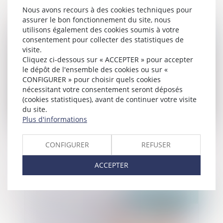
application anticipée de la réforme
Nous avons recours à des cookies techniques pour
assurer le bon fonctionnement du site, nous
utilisons également des cookies soumis à votre
Publié le :
20/04/2023
consentement pour collecter des statistiques de
visite.
Cliquez ci-dessous sur « ACCEPTER » pour accepter
le dépôt de l'ensemble des cookies ou sur «
CONFIGURER » pour choisir quels cookies
nécessitant votre consentement seront déposés
(cookies statistiques), avant de continuer votre visite
du site.
Plus d'informations
Précisions sur le décès de la victime à la
CONFIGURER
REFUSER
suite à une séquestration
ACCEPTER
Publié le :
19/04/2023