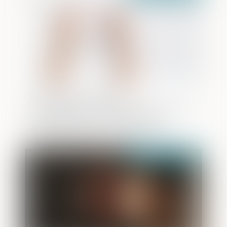
Droit pénal des mineurs :
inconstitutionnalité partielle des relevés
signalétiques contraints et réserve
d’interprétation sur la détention
provisoire
Publié le :
24/04/2023