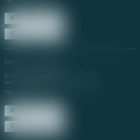
NOUS CONTACTER
NOUS LOCALISER
CABINET SECONDAIRE
5, rue de la Basse Rivière
44450 SAINT-JULIEN-DE-CONCELLES
Tél :
02 40 04 74 21
NOUS CONTACTER
NOUS LOCALISER