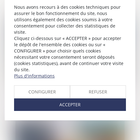
Nous avons recours à des cookies techniques pour
assurer le bon fonctionnement du site, nous
utilisons également des cookies soumis à votre
Publié le :
14/07/2022
consentement pour collecter des statistiques de
visite.
Cliquez ci-dessous sur « ACCEPTER » pour accepter
le dépôt de l'ensemble des cookies ou sur «
CONFIGURER » pour choisir quels cookies
nécessitant votre consentement seront déposés
(cookies statistiques), avant de continuer votre visite
du site.
Plus d'informations
Récidive : modalités de détermination de
CONFIGURER
REFUSER
la peine encourue pour l’infraction
servant de premier terme
ACCEPTER
Publié le :
13/07/2022