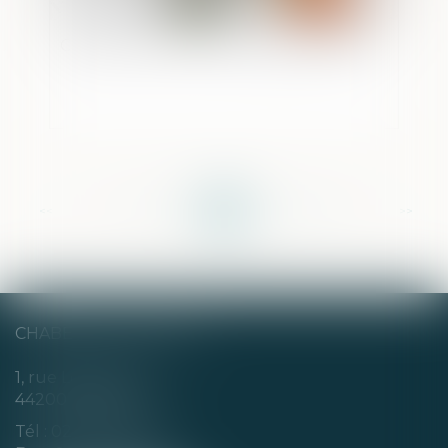
Créances entre époux séparés de biens
<<
<
...
129
130
131
132
133
134
135
...
>
>>
CHABERT & CHOTARD
1, rue Louis Blanc
44200 NANTES
Tél :
02 40 35 94 00