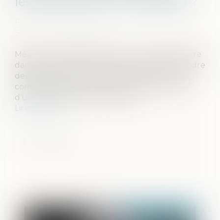
les documents comptables ?
Publié le :
20/07/2022
Source :
www.aurep.com
Même si cette démarche ne lui est pas familière
dans ce contexte, le praticien doit savoir prendre
des distances avec les documents et notions
comptables lorsqu’il intervient dans le cadre
d’une transmission d’entreprise...
Lire la suite
Publié le :
20/07/2022