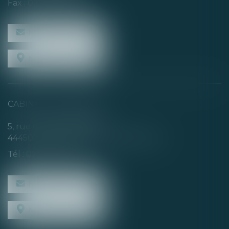
Fax : 02 40 35 94 09
NOUS CONTACTER
NOUS LOCALISER
CABINET SECONDAIRE
5, rue de la Basse Rivière
44450 SAINT-JULIEN-DE-CONCELLES
Tél :
02 40 04 74 21
NOUS CONTACTER
NOUS LOCALISER