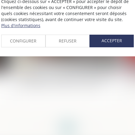
Cliquez ci-dessous sur « ACCEPTER » pour accepter le dépôt de
« résidence commune »
l'ensemble des cookies ou sur « CONFIGURER » pour choisir
quels cookies nécessitant votre consentement seront déposés
026
Publié le :
22/06/2026
(cookies statistiques), avant de continuer votre visite du site.
Plus d'informations
ACCEPTER
CONFIGURER
REFUSER
 :
Transmission d’entreprise : l’État allège
Pe
les règles pour faciliter les reprises
qu
<<
<
...
3
4
5
6
7
8
9
...
>
>>