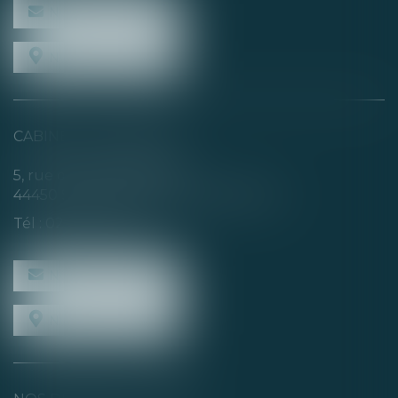
NOUS CONTACTER
NOUS LOCALISER
CABINET SECONDAIRE
5, rue de la Basse Rivière
44450 SAINT-JULIEN-DE-CONCELLES
Tél :
02 40 04 74 21
NOUS CONTACTER
NOUS LOCALISER