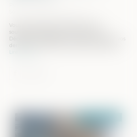
Publié le :
18/05/2023
Source :
www.droits-pharmacie.fr
Vous avez établi un testament et vous
souhaitez le modifier ou le révoquer ?
Découvrez les étapes à suivre pour adapter vos
dernières volontés à votre situation actuelle...
Lire la suite
Publié le :
25/05/2023