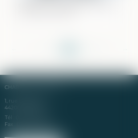
prestation compensatoire à la liquidation
du régime matrimonial
<<
<
...
101
102
103
104
105
106
107
...
>
>>
CHABERT & CHOTARD
1, rue Louis Blanc
44200 NANTES
Tél :
02 40 35 94 00
Fax : 02 40 35 94 09