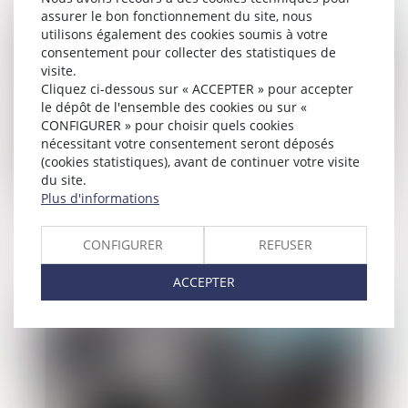
assurer le bon fonctionnement du site, nous
Publié le :
18/05/2023
utilisons également des cookies soumis à votre
consentement pour collecter des statistiques de
visite.
Cliquez ci-dessous sur « ACCEPTER » pour accepter
le dépôt de l'ensemble des cookies ou sur «
CONFIGURER » pour choisir quels cookies
nécessitant votre consentement seront déposés
(cookies statistiques), avant de continuer votre visite
du site.
Plus d'informations
Testament : comment modifier ou
révoquer un testament ?
CONFIGURER
REFUSER
ACCEPTER
Publié le :
18/05/2023