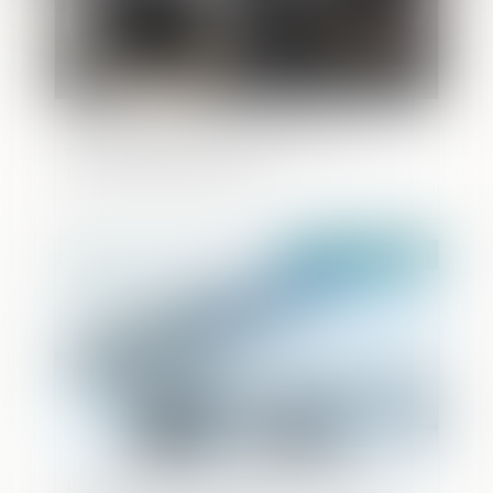
Vol des portraits du Président : la
neutralisation de l’infraction au nom de
la liberté d’expression
Publié le :
17/05/2023
Impossible de lier le paiement de la