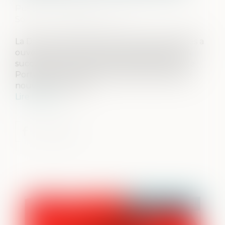
Publié le :
25/04/2025
Source :
www.maire-info.com
La Direction générale des Finances publiques a
ouvert en 2022 un service en ligne pour les
successions vacantes. Depuis cette année, ce
Portail des successions vacantes propose de
nouveaux services...
Lire la suite
Publié le :
02/05/2025