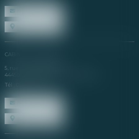
NOUS CONTACTER
NOUS LOCALISER
CABINET SECONDAIRE
5, rue de la Basse Rivière
44450 SAINT-JULIEN-DE-CONCELLES
Tél :
02 40 04 74 21
NOUS CONTACTER
NOUS LOCALISER