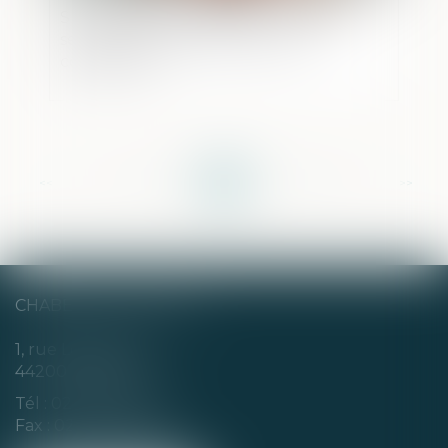
Successions vacantes : de nouveaux
services en ligne utiles pour les
collectivités
<<
<
...
27
28
29
30
31
32
33
...
>
>>
CHABERT & CHOTARD
1, rue Louis Blanc
44200 NANTES
Tél :
02 40 35 94 00
Fax : 02 40 35 94 09