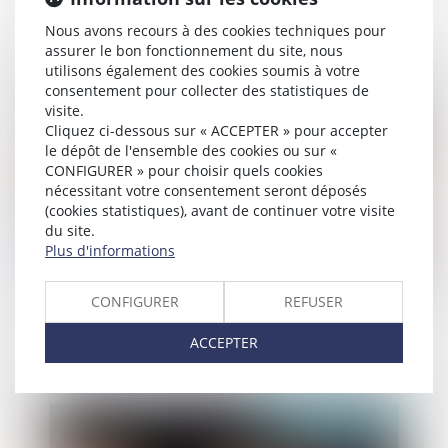
Nous avons recours à des cookies techniques pour
assurer le bon fonctionnement du site, nous
utilisons également des cookies soumis à votre
consentement pour collecter des statistiques de
Publié le :
18/08/2025
visite.
Cliquez ci-dessous sur « ACCEPTER » pour accepter
le dépôt de l'ensemble des cookies ou sur «
CONFIGURER » pour choisir quels cookies
nécessitant votre consentement seront déposés
(cookies statistiques), avant de continuer votre visite
du site.
Plus d'informations
CONFIGURER
REFUSER
Transmission d’entreprises en France : où
en est-on ?
ACCEPTER
Publié le :
07/08/2025