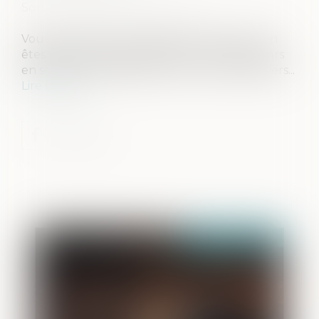
Source :
www.economie.gouv.fr
Vous héritez d’une succession mais vous n’en
êtes pas l’unique bénéficiaire ? Vous êtes alors
en situation d’indivision avec les autres héritiers...
Lire la suite
Publié le :
21/05/2026