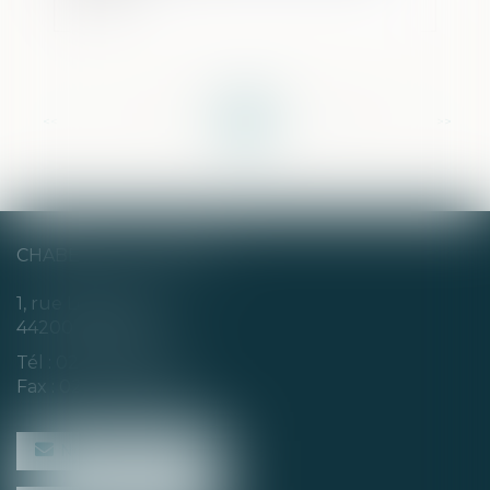
<<
<
...
7
8
9
10
11
12
13
...
>
>>
CHABERT & CHOTARD
1, rue Louis Blanc
44200 NANTES
Tél :
02 40 35 94 00
Fax : 02 40 35 94 09
NOUS CONTACTER