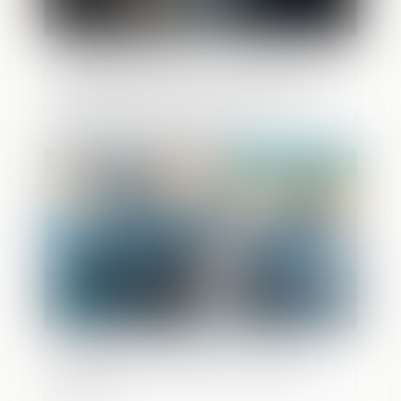
Inéligibilité, gestion municipale de fait et
prise illégale d’intérêts : application de la
loi pénale plus douce et contrôle du
maintien d’influence locale
Publié le :
18/05/2026
Transmission d’entreprise : comment
préparer sereinement la cession de sa
société ?