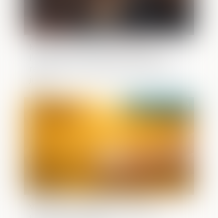
Mandat de dépôt à effet différé :
l’exécution provisoire est validée sous
réserve d’une motivation renforcée du
juge !
Publié le :
21/05/2026
Violences conjugales : une aide
financière d’urgence pour quitter le