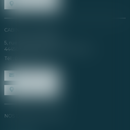
NOUS LOCALISER
CABINET SECONDAIRE
5, rue de la Basse Rivière
44450 SAINT-JULIEN-DE-CONCELLES
Tél :
02 40 04 74 21
NOUS CONTACTER
NOUS LOCALISER
NOS DERNIERS TWEETS