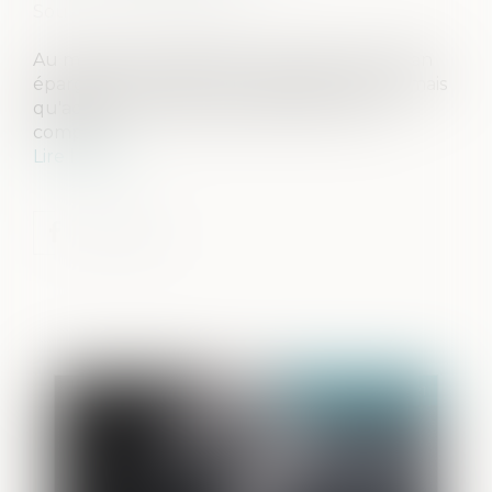
Source :
www.challenges.fr
Au moment du décès d'un titulaire d'un plan
épargne en actions, le compte est clôturé, mais
qu'advient-il de la valeur des titres sur ce
compte...
Lire la suite
Publié le :
01/09/2021