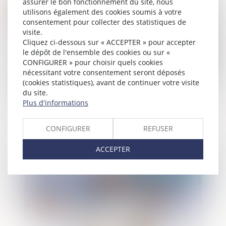
assurer le bon fonctionnement du site, nous
utilisons également des cookies soumis à votre
consentement pour collecter des statistiques de
visite.
Cliquez ci-dessous sur « ACCEPTER » pour accepter
le dépôt de l'ensemble des cookies ou sur «
CONFIGURER » pour choisir quels cookies
nécessitant votre consentement seront déposés
(cookies statistiques), avant de continuer votre visite
du site.
Plus d'informations
Immobilier à temps partagé : la méfiance
s'impose avant de signer
CONFIGURER
REFUSER
ACCEPTER
Publié le :
25/08/2021