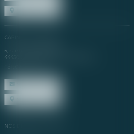
NOUS LOCALISER
CABINET SECONDAIRE
5, rue de la Basse Rivière
44450 SAINT-JULIEN-DE-CONCELLES
Tél :
02 40 04 74 21
NOUS CONTACTER
NOUS LOCALISER
NOS DERNIERS TWEETS