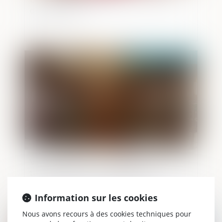
que dit la loi ?
Publié le :
26/08/2021
Visioconférence : une victoire en demi-
teinte devant le Conseil d'Etat
Information sur les cookies
Nous avons recours à des cookies techniques pour
Publié le :
25/08/2021