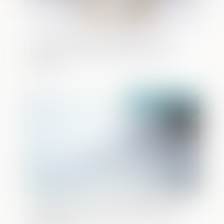
Ce qu'il faut savoir sur le rachat de
soulte d'un bien immobilier en cas de
divorce
Publié le :
25/08/2021
L’Agence française anticorruption, une
réponse aux normes extraterritoriales