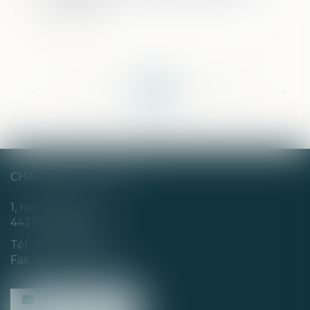
américaines
<<
<
...
162
163
164
165
166
167
168
...
>
>>
CHABERT & CHOTARD
1, rue Louis Blanc
44200 NANTES
Tél :
02 40 35 94 00
Fax : 02 40 35 94 09
NOUS CONTACTER