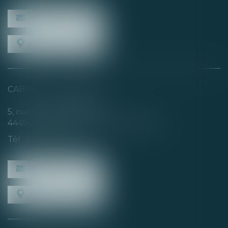
NOUS CONTACTER
NOUS LOCALISER
CABINET SECONDAIRE
5, rue de la Basse Rivière
44450 SAINT-JULIEN-DE-CONCELLES
Tél :
02 40 04 74 21
NOUS CONTACTER
NOUS LOCALISER