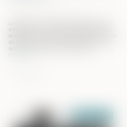
Publié le :
13/03/2025
Source :
www.lemag-juridique.com
La destination du père de famille permet-elle
d’établir une servitude lorsque des biens sont
attribués lors d’une donation-partage ? La Cour
de cassation, dans un arrêt du 27 février 2025,
apporte une précision fondamentale...
Lire la suite
Publié le :
14/03/2025