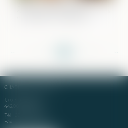
Divorce et remariage : quelles
conséquences sur la pension alimentaire
et la prestation compensatoire ?
<<
<
...
34
35
36
37
38
39
40
...
>
>>
CHABERT & CHOTARD
1, rue Louis Blanc
44200 NANTES
Tél :
02 40 35 94 00
Fax : 02 40 35 94 09