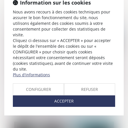
Information sur les cookies
pour des faits commis par son président
personne morale
Nous avons recours à des cookies techniques pour
assurer le bon fonctionnement du site, nous
utilisons également des cookies soumis à votre
consentement pour collecter des statistiques de
Publié le :
28/09/2022
visite.
Cliquez ci-dessous sur « ACCEPTER » pour accepter
le dépôt de l'ensemble des cookies ou sur «
CONFIGURER » pour choisir quels cookies
nécessitant votre consentement seront déposés
(cookies statistiques), avant de continuer votre visite
du site.
Plus d'informations
CONFIGURER
REFUSER
Coût des frais d’obsèques : les solutions
pour une meilleure information des
ACCEPTER
consommateurs
Publié le :
27/09/2022