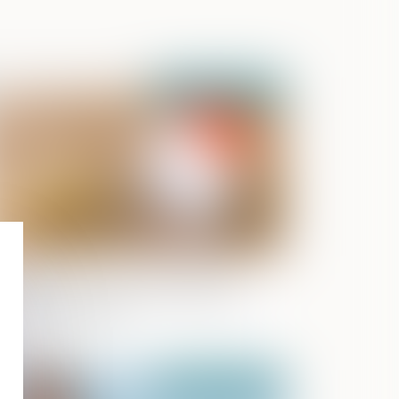
Publié le :
24/02/2021
ccession : comment récupérer le
pital d’une assurance vie lorsqu’il est
umis à des droits ?
Publié le :
18/02/2021