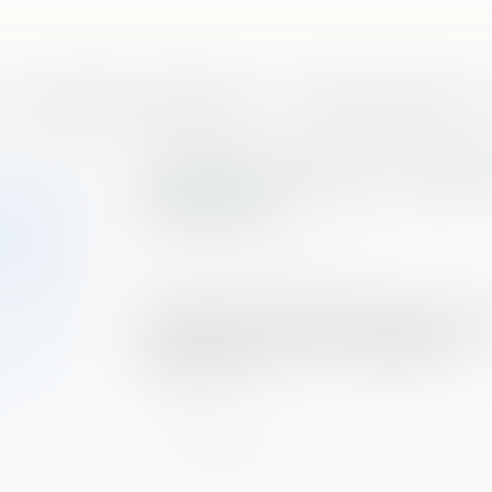
Domaines de compétences
Presse et actualités
Sécurité routière : les f
autorisés
Publié le :
25/02/2021
Source :
www.lavoixdunord.fr
Plusieurs communes du Nord, comme le
expérimenté les feux « intelligents »...
Lire la suite