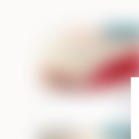
Publié le :
25/02/
Détention provisoire et juste motivati
Publié le :
23/02/