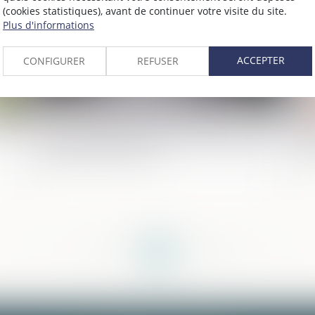
(cookies statistiques), avant de continuer votre visite du site.
Plus d'informations
ACCEPTER
CONFIGURER
REFUSER
Justice pénale des mineurs : les mesures
Ba
phares de la réforme
Fr
<<
<
...
181
182
183
184
185
186
187
...
>
>>