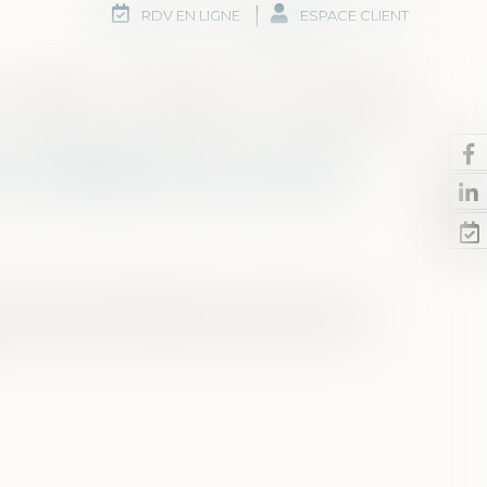
RDV EN LIGNE
ESPACE CLIENT
Honoraires
Rdv en ligne
Nous contacter
eux intelligents de nouveau
 Vieux-Mesnil, Hélesmes, ou Sebourg, ont