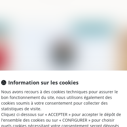
2021
Publié le :
25/02/2021
Information sur les cookies
on
Sécurité routière : les feux intelligents
Su
Nous avons recours à des cookies techniques pour assurer le
de nouveau autorisés
ca
bon fonctionnement du site, nous utilisons également des
so
cookies soumis à votre consentement pour collecter des
statistiques de visite.
Cliquez ci-dessous sur « ACCEPTER » pour accepter le dépôt de
l'ensemble des cookies ou sur « CONFIGURER » pour choisir
2021
Publié le :
23/02/2021
quels cookies nécessitant votre consentement seront déposés