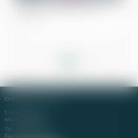
Renforcer l’attractivité des fonds de
pérennité
<<
<
...
131
132
133
134
135
136
137
...
>
>>
CHABERT & CHOTARD
1, rue Louis Blanc
44200 NANTES
Tél :
02 40 35 94 00
Fax : 02 40 35 94 09