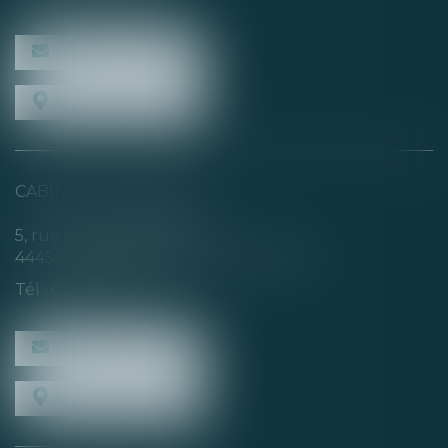
NOUS CONTACTER
NOUS LOCALISER
CABINET SECONDAIRE
5, rue de la Basse Rivière
44450 SAINT-JULIEN-DE-CONCELLES
Tél :
02 40 04 74 21
NOUS CONTACTER
NOUS LOCALISER