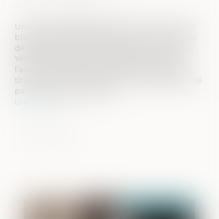
Source :
www.actu-juridique.fr
Une enquête diligentée en France du chef de
blanchiment de fonds issus de la corruption et
de détournement de fonds public commis au
Yémen, à l’encontre, notamment, du fils de
l’ancien président du Yémen, révèle qu’il est
titulaire d’un compte bancaire français alimenté
par un compte yéménite...
Lire la suite
Publié le :
30/06/2022