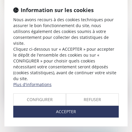
Information sur les cookies
Règlement d’un emprunt sur bien
Nous avons recours à des cookies techniques pour
propre : la communauté n’a droit à
assurer le bon fonctionnement du site, nous
récompense que sur le capital
utilisons également des cookies soumis à votre
consentement pour collecter des statistiques de
visite.
Publié le :
05/06/2025
Cliquez ci-dessous sur « ACCEPTER » pour accepter
le dépôt de l'ensemble des cookies ou sur «
CONFIGURER » pour choisir quels cookies
nécessitant votre consentement seront déposés
(cookies statistiques), avant de continuer votre visite
du site.
Plus d'informations
CONFIGURER
REFUSER
Succession et société civile : cession
ACCEPTER
opposable entre héritiers et intérêts du
rapport précisés