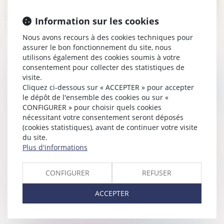
Information sur les cookies
Règlement des droits de succession :
Nous avons recours à des cookies techniques pour
quid des dates et délais de paiement ?
assurer le bon fonctionnement du site, nous
utilisons également des cookies soumis à votre
consentement pour collecter des statistiques de
visite.
Cliquez ci-dessous sur « ACCEPTER » pour accepter
Publié le :
06/09/2024
le dépôt de l'ensemble des cookies ou sur «
CONFIGURER » pour choisir quels cookies
nécessitant votre consentement seront déposés
(cookies statistiques), avant de continuer votre visite
du site.
Plus d'informations
CONFIGURER
REFUSER
ACCEPTER
Quels sont les apports concrets de la loi
sur les violences intrafamiliales ?