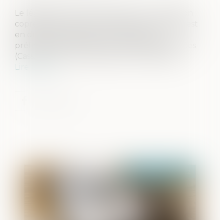
Le légataire à titre universel d’une succession
copreneur d’un bail rural avec son conjoint est
en droit de bénéficier de l’attribution
préférentielle portant sur les parcelles louées
(Cass. 1ère civ., 23 mars 2022, n° 20-22.567)
Lire la suite
Publié le :
27/04/2022