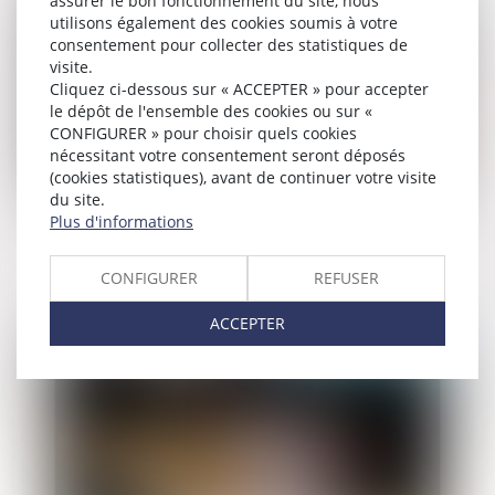
assurer le bon fonctionnement du site, nous
utilisons également des cookies soumis à votre
consentement pour collecter des statistiques de
visite.
Cliquez ci-dessous sur « ACCEPTER » pour accepter
le dépôt de l'ensemble des cookies ou sur «
CONFIGURER » pour choisir quels cookies
nécessitant votre consentement seront déposés
(cookies statistiques), avant de continuer votre visite
du site.
Plus d'informations
Le Code pénitentiaire est publié
CONFIGURER
REFUSER
ACCEPTER
Publié le :
21/04/2022