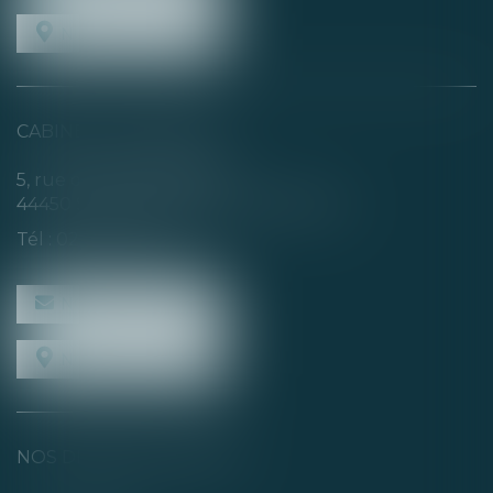
NOUS LOCALISER
CABINET SECONDAIRE
5, rue de la Basse Rivière
44450 SAINT-JULIEN-DE-CONCELLES
Tél :
02 40 04 74 21
NOUS CONTACTER
NOUS LOCALISER
NOS DERNIERS TWEETS