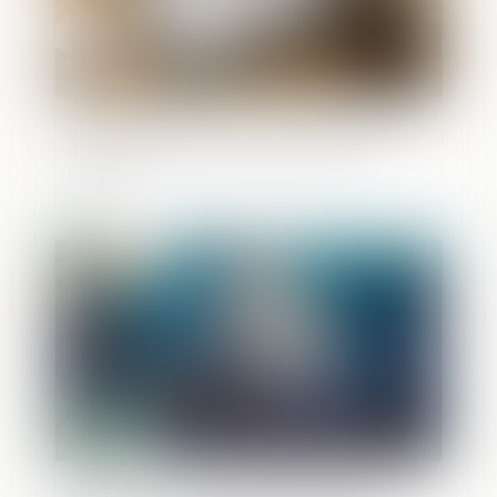
Une donation en nue-propriété sauvée
de l’action paulienne par l’usufruit
réservé
Publié le :
27/04/2022
Groupe de sociétés : loi applicable en