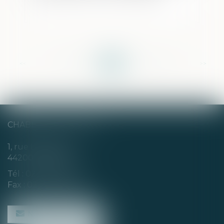
<<
<
...
137
138
139
140
141
142
143
...
>
>>
CHABERT & CHOTARD
1, rue Louis Blanc
44200 NANTES
Tél :
02 40 35 94 00
Fax : 02 40 35 94 09
NOUS CONTACTER