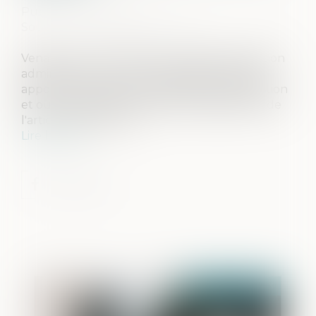
Publié le :
10/07/2023
Source :
open.lefebvre-dalloz.fr
Venant une nouvelle fois contredire la position
administrative, la Cour de cassation semble
apporter une réponse positive à cette question
et ouvrir largement le champ d'application de
l'article 787 B du CGI...
Lire la suite
Publié le :
13/07/2023