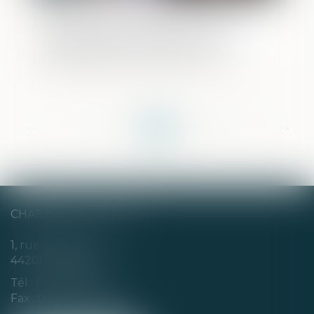
La décision qui se prononce sur une
récompense calculée selon le profit
subsistant sans fixer la date de
jouissance divise est dépourvue de
l’autorité de chose jugée
<<
<
...
96
97
98
99
100
101
102
...
>
>>
CHABERT & CHOTARD
1, rue Louis Blanc
44200 NANTES
Tél :
02 40 35 94 00
Fax : 02 40 35 94 09