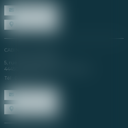
NOUS CONTACTER
NOUS LOCALISER
CABINET SECONDAIRE
5, rue de la Basse Rivière
44450 SAINT-JULIEN-DE-CONCELLES
Tél :
02 40 04 74 21
NOUS CONTACTER
NOUS LOCALISER