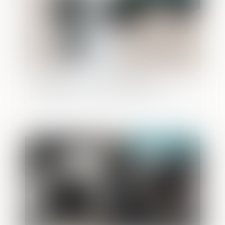
La trahison de Caïn, révélée par
testament, lui vaut la perte de son legs
Publié le :
13/07/2023