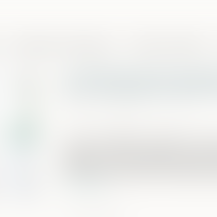
Domaines de compétences
Presse et actualités
Le refus de communiquer
d'un smartphone peut con
Publié le :
17/11/2022
Source :
www.lemag-juridique.com
La Cour de cassation a rendu hier un arr
d’accès aux données. L’affaire concernai
législation sur les stupéfiants, laquel
les mots de passe de deux téléphones sa
Lire la suite