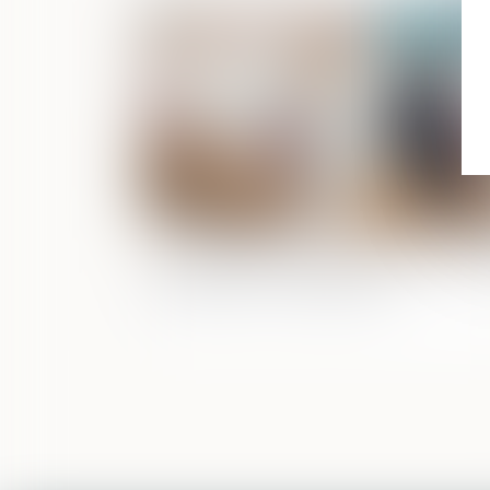
Publié le :
15/11/
Autonomie du régime matrimonial et 
la prestation compensatoire