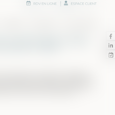
RDV EN LIGNE
ESPACE CLIENT
Honoraires
Rdv en ligne
Nous contacter
 le code de déverrouillage
stituer un délit !
êt très attendu en matière de criminalité et
t une personne poursuivie pour infraction à la
le avait refusé de communiquer aux enquêteurs
isis au moment de son interpellation...