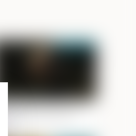
Publié le :
16/11/2022
us de confiance par détournement
 cartes de retrait de carburant