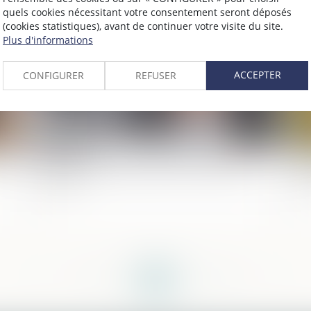
quels cookies nécessitant votre consentement seront déposés
2022
Publié le :
10/11/2022
(cookies statistiques), avant de continuer votre visite du site.
Plus d'informations
ACCEPTER
CONFIGURER
REFUSER
de
Vice du consentement pour insanité
Pr
d’esprit
d’
<<
<
...
119
120
121
122
123
124
125
...
>
>>