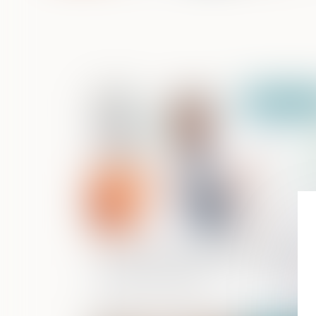
Publié le :
17/11/
Le refus de communiquer le code de
déverrouillage d'un smartphone peut
constituer un délit !