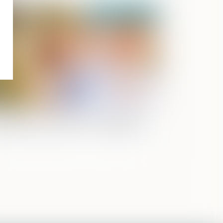
Publié le :
08/11/2022
écisions sur la pratique de délégation
autorité parentale en vue d’adoption