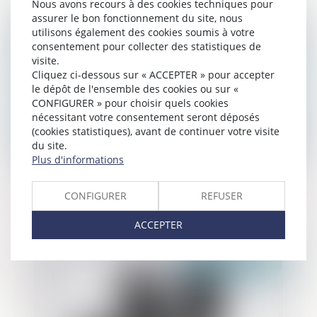
Nous avons recours à des cookies techniques pour
assurer le bon fonctionnement du site, nous
Publié le :
03/12/2020
utilisons également des cookies soumis à votre
consentement pour collecter des statistiques de
visite.
Cliquez ci-dessous sur « ACCEPTER » pour accepter
le dépôt de l'ensemble des cookies ou sur «
CONFIGURER » pour choisir quels cookies
nécessitant votre consentement seront déposés
(cookies statistiques), avant de continuer votre visite
du site.
Plus d'informations
Rapprochement familial du détenu
provisoire
CONFIGURER
REFUSER
ACCEPTER
Publié le :
01/12/2020