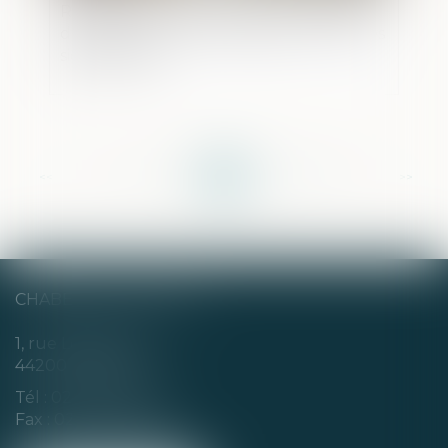
Répression du refus de se soumettre à
des prélèvements biologiques et relevés
signalétiques
<<
<
...
191
192
193
194
195
196
197
...
>
>>
CHABERT & CHOTARD
1, rue Louis Blanc
44200 NANTES
Tél :
02 40 35 94 00
Fax : 02 40 35 94 09