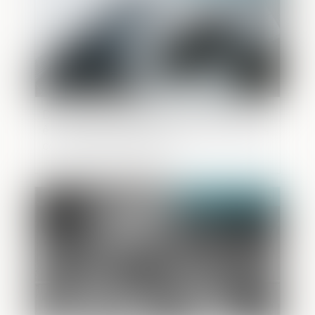
Désormais, une société absorbante peut
être condamnée au pénal pour des faits
commis par l’absorbée
Publié le :
08/12/2020