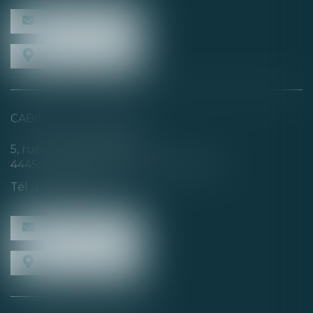
NOUS CONTACTER
NOUS LOCALISER
CABINET SECONDAIRE
5, rue de la Basse Rivière
44450 SAINT-JULIEN-DE-CONCELLES
Tél :
02 40 04 74 21
NOUS CONTACTER
NOUS LOCALISER