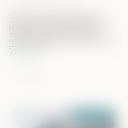
Source :
www.dalloz-actualite.fr
Malgré le renvoi louable d’une question
prioritaire de constitutionnalité (QPC), la Cour
de cassation est restée sévère quant au
maintien loin de ses proches d’un détenu
provisoire, particulièrement signalé, père d’une
enfant en bas âge...
Lire la suite
Publié le :
09/12/2020