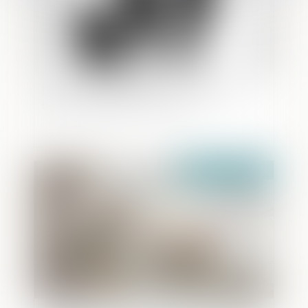
Divorce et immobilier : Qu'en est-il du
bail du logement commun ?
Publié le :
26/11/2020