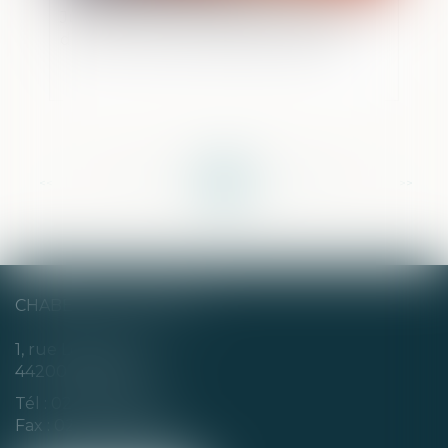
Justice environnementale : publication
de la circulaire de politique pénale
<<
<
...
81
82
83
84
85
86
87
...
>
>>
CHABERT & CHOTARD
1, rue Louis Blanc
44200 NANTES
Tél :
02 40 35 94 00
Fax : 02 40 35 94 09