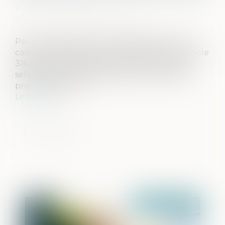
Publié le :
10/11/2023
Source :
www.lemag-juridique.com
Par un arrêt du 18 octobre 2023, la Cour de
cassation réaffirme, sur le fondement de l’article
316 du Code de procédure civile, le principe
selon lequel les arrêts incidents ne peuvent
préjuger du fond...
Lire la suite
Publié le :
16/11/2023