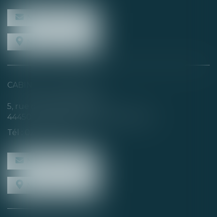
NOUS CONTACTER
NOUS LOCALISER
CABINET SECONDAIRE
5, rue de la Basse Rivière
44450 SAINT-JULIEN-DE-CONCELLES
Tél :
02 40 04 74 21
NOUS CONTACTER
NOUS LOCALISER