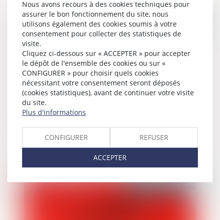
Nous avons recours à des cookies techniques pour
assurer le bon fonctionnement du site, nous
Publié le :
12/11/2023
utilisons également des cookies soumis à votre
consentement pour collecter des statistiques de
visite.
Cliquez ci-dessous sur « ACCEPTER » pour accepter
le dépôt de l'ensemble des cookies ou sur «
CONFIGURER » pour choisir quels cookies
nécessitant votre consentement seront déposés
(cookies statistiques), avant de continuer votre visite
du site.
Plus d'informations
Loire-Atlantique. Jugée responsable du
CONFIGURER
REFUSER
meurtre de son conjoint, condamnée à
huit ans de prison
ACCEPTER
Publié le :
10/11/2023