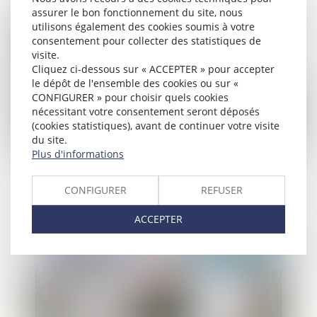
assurer le bon fonctionnement du site, nous
Publié le :
01/12/2021
utilisons également des cookies soumis à votre
consentement pour collecter des statistiques de
visite.
Cliquez ci-dessous sur « ACCEPTER » pour accepter
le dépôt de l'ensemble des cookies ou sur «
CONFIGURER » pour choisir quels cookies
nécessitant votre consentement seront déposés
(cookies statistiques), avant de continuer votre visite
du site.
Plus d'informations
Droit funéraire : la Défenseure des droits
appelle à une réforme profonde en
CONFIGURER
REFUSER
faveur des droits des défunts et de leurs
proches
ACCEPTER
Publié le :
01/12/2021