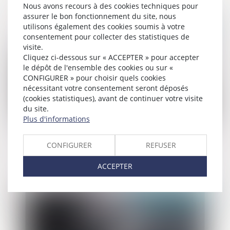
du CGI : fondement et portée de la
Nous avons recours à des cookies techniques pour
jurisprudence
assurer le bon fonctionnement du site, nous
utilisons également des cookies soumis à votre
Publié le :
29/06/2026
consentement pour collecter des statistiques de
visite.
Cliquez ci-dessous sur « ACCEPTER » pour accepter
le dépôt de l'ensemble des cookies ou sur «
CONFIGURER » pour choisir quels cookies
nécessitant votre consentement seront déposés
(cookies statistiques), avant de continuer votre visite
du site.
Plus d'informations
Avis sur le projet de loi "visant à offrir des
CONFIGURER
REFUSER
réponses immédiates aux phénomènes
troublant l’ordre public"
ACCEPTER
Publié le :
26/06/2026